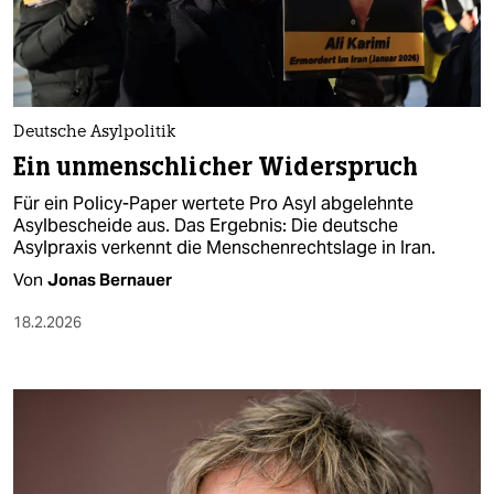
berlin
nord
wahrheit
Deutsche Asylpolitik
verlag
Ein unmenschlicher Widerspruch
verlag
Für ein Policy-Paper wertete Pro Asyl abgelehnte
Asylbescheide aus. Das Ergebnis: Die deutsche
veranstaltungen
Asylpraxis verkennt die Menschenrechtslage in Iran.
shop
Von
Jonas Bernauer
fragen & hilfe
18.2.2026
unterstützen
abo
genossenschaft