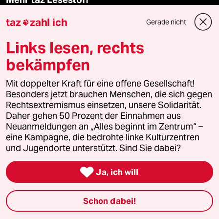
taz
zahl ich
Gerade nicht

taz Blogs
Links lesen, rechts
taz FUTURZWEI
bekämpfen
Le Monde diplomatique
Mit doppelter Kraft für eine offene Gesellschaft!
Besonders jetzt brauchen Menschen, die sich gegen
taz Archiv
Rechtsextremismus einsetzen, unsere Solidarität.
Daher gehen 50 Prozent der Einnahmen aus
Neuanmeldungen an „Alles beginnt im Zentrum“ –
eine Kampagne, die bedrohte linke Kulturzentren
Mehr taz Angebote
und Jugendorte unterstützt. Sind Sie dabei?

Ja, ich will
Reisen
Schon dabei!
Kantine