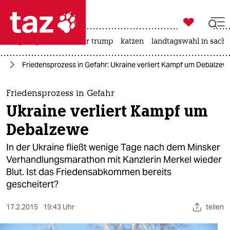

taz zahl ich
bergsteigen
usa unter trump
katzen
landtagswahl in sachs

taz zahl ich
ne
Friedensprozess in Gefahr: Ukraine verliert Kampf um Debalzew
taz zahl ich
themen
Friedensprozess in Gefahr
Ukraine verliert Kampf um
politik
Debalzewe
öko
In der Ukraine fließt wenige Tage nach dem Minsker
Verhandlungsmarathon mit Kanzlerin Merkel wieder
gesellschaft
Blut. Ist das Friedensabkommen bereits
gescheitert?
kultur
sport
17.2.2015
19:43 Uhr
teilen