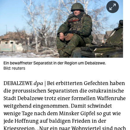
berlin
nord
wahrheit
verlag
verlag
veranstaltungen
Ein bewaffneter Separatist in der Region um Debalzewe.
Bild: reuters
shop
DEBALZEWE
dpa
| Bei erbitterten Gefechten haben
fragen & hilfe
die prorussischen Separatisten die ostukrainische
unterstützen
Stadt Debalzewe trotz einer formellen Waffenruhe
weitgehend eingenommen. Damit schwindet
abo
wenige Tage nach dem Minsker Gipfel so gut wie
genossenschaft
jede Hoffnung auf baldigen Frieden in der
Kriegsregion. „Nur ein paar Wohnviertel sind noch