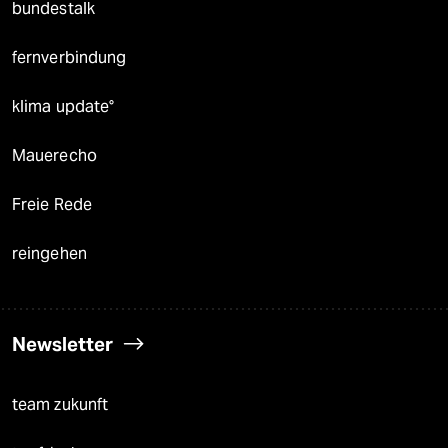
bundestalk
fernverbindung
klima update°
Mauerecho
Freie Rede
reingehen
Newsletter
team zukunft