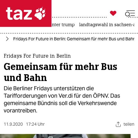

taz zahl ich
nahost-konflikt
usa unter trump
landtagswahl in sachsen-an

taz zahl ich
re
Fridays For Future in Berlin: Gemeinsam für mehr Bus und Bahn
taz zahl ich
themen
Fridays For Future in Berlin
Gemeinsam für mehr Bus
politik
und Bahn
öko
Die Berliner Fridays unterstützen die
Tarifforderungen von Ver.di für den ÖPNV. Das
gesellschaft
gemeinsame Bündnis soll die Verkehrswende
vorantreiben.
kultur
sport
11.9.2020
17:24 Uhr
teilen