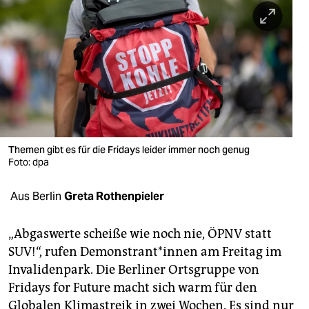
berlin
nord
wahrheit
verlag
verlag
veranstaltungen
Themen gibt es für die Fridays leider immer noch genug
Foto: dpa
shop
Aus Berlin
Greta Rothenpieler
fragen & hilfe
unterstützen
„Abgaswerte scheiße wie noch nie, ÖPNV statt
SUV!“, rufen Demonstrant*innen am Freitag im
abo
Invalidenpark. Die Berliner Ortsgruppe von
genossenschaft
Fridays for Future macht sich warm für den
Globalen Klimastreik in zwei Wochen. Es sind nur