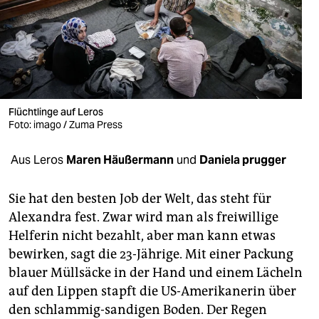
berlin
nord
wahrheit
verlag
Flüchtlinge auf Leros
verlag
Foto: imago / Zuma Press
veranstaltungen
Aus Leros
Maren Häußermann
und
Daniela prugger
shop
Sie hat den besten Job der Welt, das steht für
fragen & hilfe
Alexandra fest. Zwar wird man als freiwillige
Helferin nicht bezahlt, aber man kann etwas
unterstützen
bewirken, sagt die 23-Jährige. Mit einer Packung
abo
blauer Müllsäcke in der Hand und einem Lächeln
auf den Lippen stapft die US-Amerikanerin über
genossenschaft
den schlammig-sandigen Boden. Der Regen