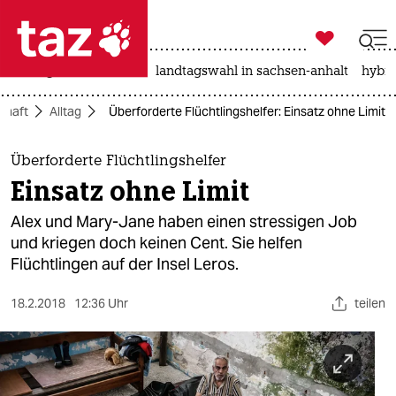

taz zahl ich
niedrigwasser
rente
landtagswahl in sachsen-anhalt
hybri

taz zahl ich
chaft
Alltag
Überforderte Flüchtlingshelfer: Einsatz ohne Limit
taz zahl ich
themen
Überforderte Flüchtlingshelfer
Einsatz ohne Limit
politik
Alex und Mary-Jane haben einen stressigen Job
öko
und kriegen doch keinen Cent. Sie helfen
Flüchtlingen auf der Insel Leros.
gesellschaft
18.2.2018
12:36 Uhr
teilen
kultur
sport