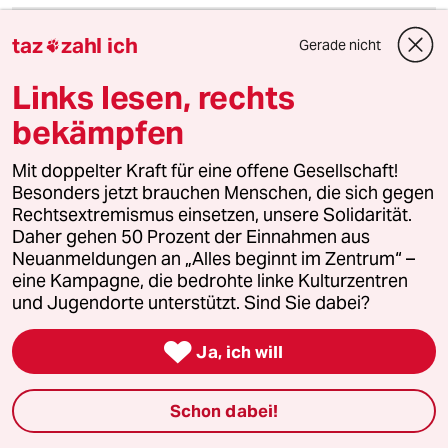
Die Kommentarfunktion unter diesem Artikel ist
taz
zahl ich
Gerade nicht

geschlossen.
Wir öffnen die Kommentarspalte bei ausgewählten
Links lesen, rechts
Artikeln für etwa drei Tage –
hier sind sie zu finden
.
bekämpfen
Mit doppelter Kraft für eine offene Gesellschaft!
Besonders jetzt brauchen Menschen, die sich gegen
Jens Frisch
JF
Rechtsextremismus einsetzen, unsere Solidarität.
18.02.2018
,
15:07 Uhr
Daher gehen 50 Prozent der Einnahmen aus
Neuanmeldungen an „Alles beginnt im Zentrum“ –
"„Die respektieren mich, weil ich älter bin. Aber
eine Kampagne, die bedrohte linke Kulturzentren
als Mann hätte man es einfacher.“ Die meisten
und Jugendorte unterstützt. Sind Sie dabei?
freiwilligen Helfer sind Frauen. Dass sie das
Sagen haben, ist für viele Flüchtlinge

gewöhnungsbedürftig. Wer in das
Ja, ich will
Freizeitzentrum von Echo100Plus kommt, muss
sich respektvoll verhalten. Frauen und Männer
Schon dabei!
sind gleichberechtigt, sie machen gemeinsam
Sport, zur Begrüßung gibt man sich die Hand.