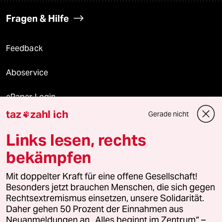
Fragen & Hilfe
Feedback
Aboservice
ePaper Login
taz
zahl ich
Gerade nicht

Downloads für Abonnierende
Links lesen, rechts
bekämpfen
© 2026 taz Verlags und Vertriebs GmbH
Mit doppelter Kraft für eine offene Gesellschaft!
Alle Rechte vorbehalten. Bei rechtlichen Fragen oder für Genehmigungen
wenden Sie sich bitte an
lizenzen@taz.de
Besonders jetzt brauchen Menschen, die sich gegen
Rechtsextremismus einsetzen, unsere Solidarität.
Daher gehen 50 Prozent der Einnahmen aus
Feedback
Redaktionsstatut
Kommune-Richtlinien
KI-
Neuanmeldungen an „Alles beginnt im Zentrum“ –