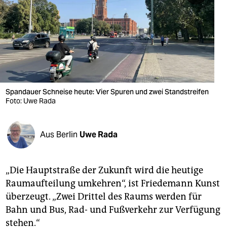
berlin
nord
wahrheit
verlag
verlag
Spandauer Schneise heute: Vier Spuren und zwei Standstreifen
Foto: Uwe Rada
veranstaltungen
shop
Aus Berlin
Uwe Rada
fragen & hilfe
unterstützen
„Die Hauptstraße der Zukunft wird die heutige
Raumaufteilung umkehren“, ist Friedemann Kunst
abo
überzeugt. „Zwei Drittel des Raums werden für
genossenschaft
Bahn und Bus, Rad- und Fußverkehr zur Verfügung
stehen.“