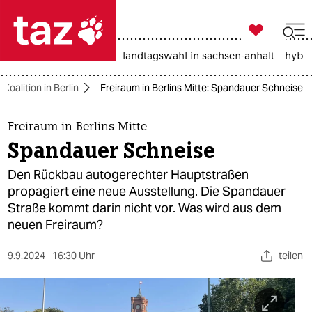

taz zahl ich
niedrigwasser
rente
landtagswahl in sachsen-anhalt
hybri

taz zahl ich
Koalition in Berlin
Freiraum in Berlins Mitte: Spandauer Schneise
taz zahl ich
themen
Freiraum in Berlins Mitte
Spandauer Schneise
politik
Den Rückbau autogerechter Hauptstraßen
öko
propagiert eine neue Ausstellung. Die Spandauer
Straße kommt darin nicht vor. Was wird aus dem
gesellschaft
neuen Freiraum?
kultur
9.9.2024
16:30 Uhr
teilen
sport