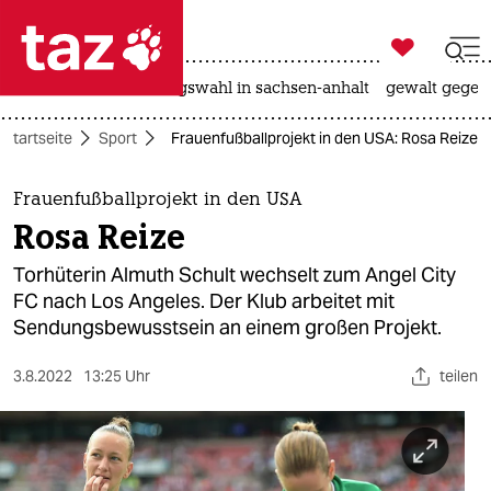

taz zahl ich
hitze
surfen
landtagswahl in sachsen-anhalt
gewalt gegen

taz zahl ich
Startseite
Sport
Frauenfußballprojekt in den USA: Rosa Reize
taz zahl ich
themen
Frauenfußballprojekt in den USA
Rosa Reize
politik
Torhüterin Almuth Schult wechselt zum Angel City
öko
FC nach Los Angeles. Der Klub arbeitet mit
Sendungsbewusstsein an einem großen Projekt.
gesellschaft
3.8.2022
13:25 Uhr
teilen
kultur
sport