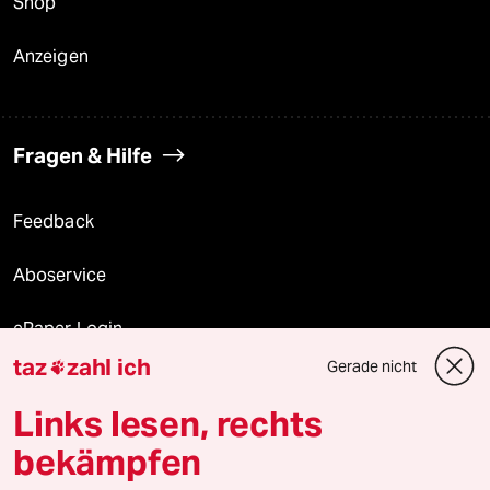
Shop
Anzeigen
Fragen & Hilfe
Feedback
Aboservice
ePaper Login
taz
zahl ich
Gerade nicht

Downloads für Abonnierende
Links lesen, rechts
bekämpfen
© 2026 taz Verlags und Vertriebs GmbH