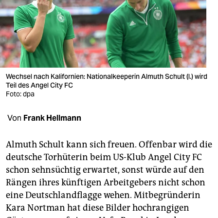
berlin
nord
wahrheit
verlag
Wechsel nach Kalifornien: Nationalkeeperin Almuth Schult (l.) wird
verlag
Teil des Angel City FC
Foto: dpa
veranstaltungen
Von
Frank Hellmann
shop
fragen & hilfe
Almuth Schult kann sich freuen. Offenbar wird die
deutsche Torhüterin beim US-Klub Angel City FC
unterstützen
schon sehnsüchtig erwartet, sonst würde auf den
abo
Rängen ihres künftigen Arbeitgebers nicht schon
eine Deutschlandflagge wehen. Mitbegründerin
genossenschaft
Kara Nortman hat diese Bilder hochrangigen