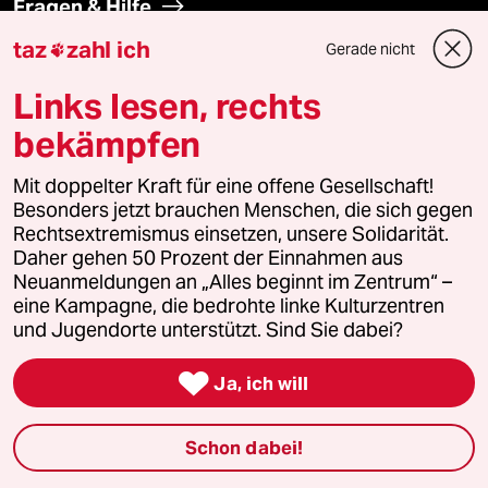
Fragen & Hilfe
taz
zahl ich
Gerade nicht

Feedback
Links lesen, rechts
Aboservice
bekämpfen
ePaper Login
Mit doppelter Kraft für eine offene Gesellschaft!
Besonders jetzt brauchen Menschen, die sich gegen
Rechtsextremismus einsetzen, unsere Solidarität.
Downloads für Abonnierende
Daher gehen 50 Prozent der Einnahmen aus
Neuanmeldungen an „Alles beginnt im Zentrum“ –
eine Kampagne, die bedrohte linke Kulturzentren
und Jugendorte unterstützt. Sind Sie dabei?
© 2026 taz Verlags und Vertriebs GmbH
Alle Rechte vorbehalten. Bei rechtlichen Fragen oder für Genehmigungen
wenden Sie sich bitte an
lizenzen@taz.de

Ja, ich will
Feedback
Redaktionsstatut
Kommune-Richtlinien
KI-
Schon dabei!