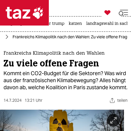

taz zahl ich
bergsteigen
usa unter trump
katzen
landtagswahl in sachs

taz zahl ich
el
Frankreichs Klimapolitik nach den Wahlen: Zu viele offene Frage
taz zahl ich
themen
Frankreichs Klimapolitik nach den Wahlen
Zu viele offene Fragen
politik
Kommt ein CO2-Budget für die Sektoren? Was wird
öko
aus der französischen Klimabewegung? Alles hängt
davon ab, welche Koalition in Paris zustande kommt.
gesellschaft
14.7.2024
13:21 Uhr
teilen
kultur
sport