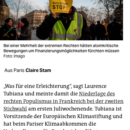
berlin
nord
wahrheit
verlag
Bei einer Mehrheit der extremen Rechten hätten atomkritische
verlag
Bewegungen um Finanzierungsmöglichkeiten fürchten müssen
Foto: imago
veranstaltungen
Aus Paris
Claire Stam
shop
fragen & hilfe
„Was für eine Erleichterung“, sagt Laurence
Tubiana und meinte damit die
Niederlage des
unterstützen
rechten Populismus in Frankreich bei der zweiten
abo
Stichwahl
am ersten Juliwochenende. Tubiana ist
Vorsitzende der Europäischen Klimastiftung und
genossenschaft
hat beim Pariser Klimaabkommen die