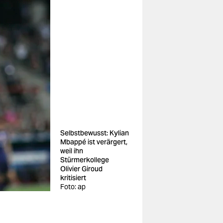
Selbstbewusst: Kylian
Mbappé ist verärgert,
weil ihn
Stürmerkollege
Olivier Giroud
kritisiert
Foto: ap