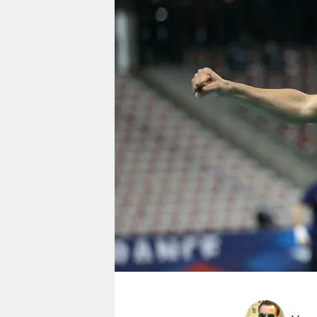
berlin
nord
wahrheit
verlag
verlag
veranstaltungen
shop
fragen & hilfe
unterstützen
abo
genossenschaft