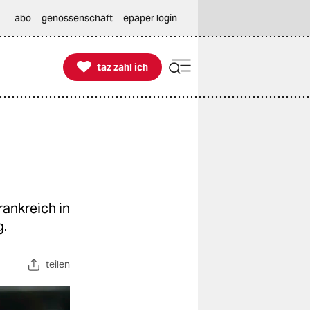
abo
genossenschaft
epaper login

taz zahl ich
taz zahl ich
ankreich in
g.
teilen