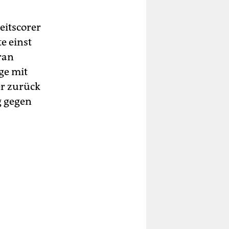
eitscorer
e einst
ran
ge mit
er zurück
g gegen