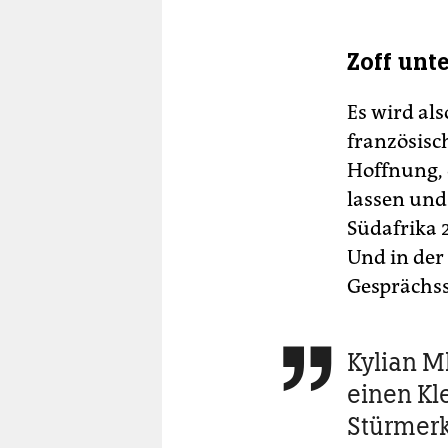
Zoff unt
Es wird al
französisc
Hoffnung, 
lassen und 
Südafrika 2
Und in der 
Gesprächss
Kylian M

einen Kl
Stürmerk