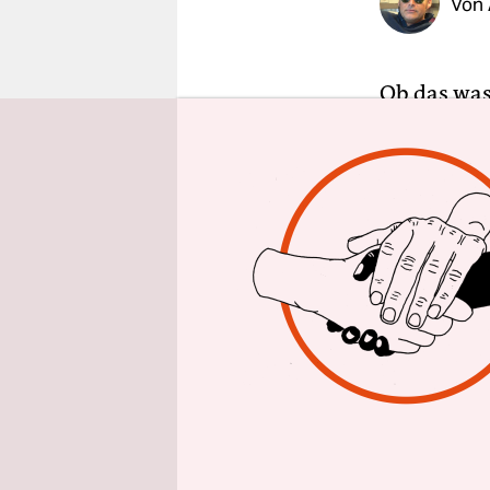
Von
epaper login
Ob das was
Frankreich
diese Euro
weiß man s
Mannschaft
französisc
Strafraum 
schwertun,
WM-Titel g
Das beste B
Europameis
Franzosen 