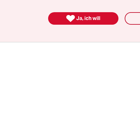
bestreiten, wenn in der gegnerischen Mannschaft 
elt, der allen anderen mit dem Ball am Fuß dav

Ja, ich will
dürfte sich herumgesprochen haben.