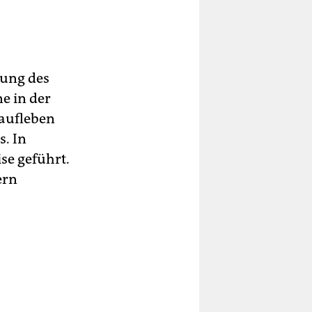
tung des
e in der
raufleben
s. In
se geführt.
ern