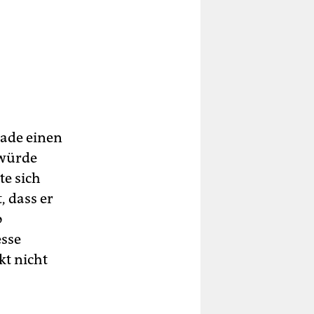
rade einen
 würde
te sich
, dass er
o
esse
kt nicht