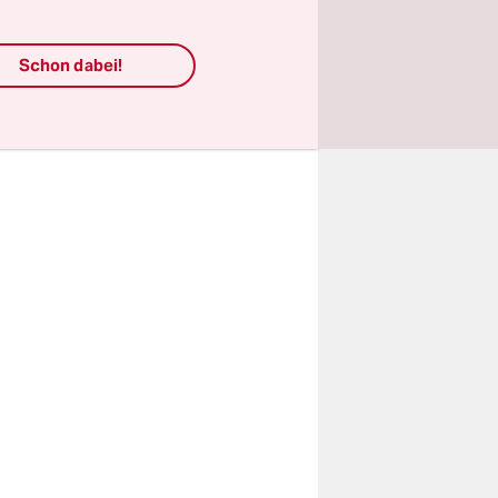
ein Kylian
onrennen
Schon dabei!