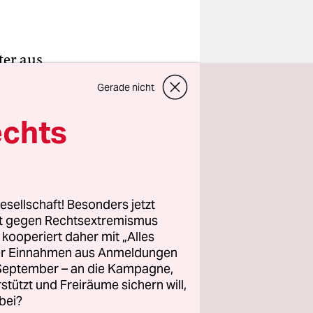
ter aus
ZDF) in
Gerade nicht
ellen wird,
echts
enen
 bisweilen
eit ihrem
esellschaft! Besonders jetzt
rt gegen Rechtsextremismus
z kooperiert daher mit „Alles
ller Einnahmen aus Anmeldungen
. September – an die Kampagne,
e
rstützt und Freiräume sichern will,
bei?
, das Spiel