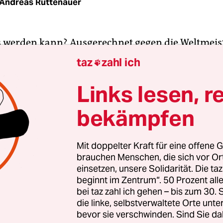
Andreas Rüttenauer
 werden kann? Ausgerechnet ­gegen die Weltmeis
 startet das deutsche Team am Dienstag (21 Uhr, 
taz
zahl ich

pameisterschaft. Wie Joachim Löw das Team aufst
o recht nicht.
Aber viel spricht dafür, dass seine
Links lesen, r
 mit einer Dreierkette agieren wird, sodass bei
bekämpfen
hen Angriffen ein Fünf-Mann-Riegel vor dem eig
aufgebaut werden kann. Dass sich die Franzosen
 einen solchen zu knacken, haben die drei Jahre s
Mit doppelter Kraft für eine offene G
brauchen Menschen, die sich vor O
ezeigt.
einsetzen, unsere Solidarität. Die ta
beginnt im Zentrum“. 50 Prozent a
eispiel dafür war gewiss das Endspiel der
bei taz zahl ich gehen – bis zum 30
terschaft vor fünf Jahren gegen Portugal, das di
die linke, selbstverwaltete Orte unte
bevor sie verschwinden. Sind Sie da
am Ende verloren haben. Und wie gefährlich es ist