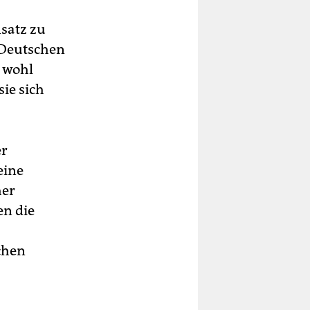
nsatz zu
r Deutschen
n wohl
sie sich
er
eine
her
en die
chen