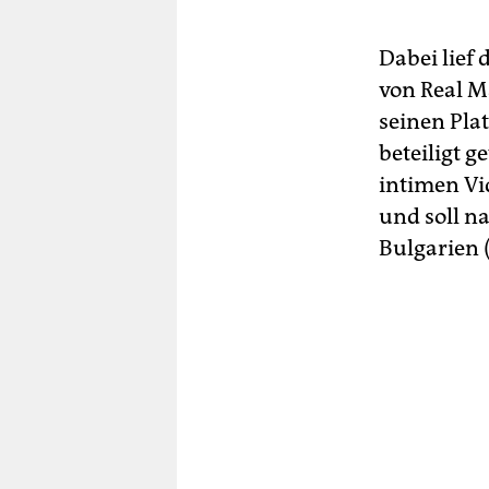
Dabei lief
von Real M
seinen Pla
beteiligt g
intimen Vi
und soll n
Bulgarien (