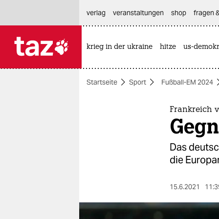
hautnavigation anspringen
hauptinhalt anspringen
footer anspringen
verlag
veranstaltungen
shop
fragen &
krieg in der ukraine
hitze
us-demokr

taz zahl ich
taz zahl ich
Startseite
Sport
Fußball-EM 2024
themen
politik
Frankreich v
Gegn
öko
Das deutsc
gesellschaft
die Europam
kultur
15.6.2021
11:3
sport