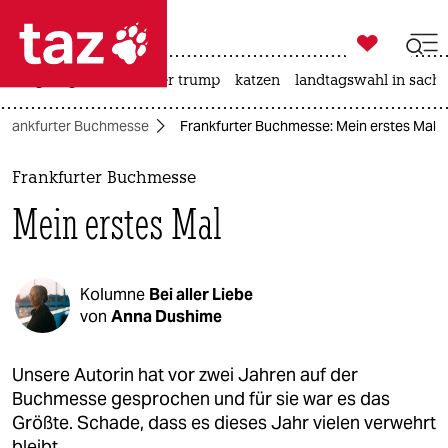

taz zahl ich
bergsteigen
usa unter trump
katzen
landtagswahl in sachs

taz zahl ich
Frankfurter Buchmesse
Frankfurter Buchmesse: Mein erstes Mal
taz zahl ich
themen
Frankfurter Buchmesse
Mein erstes Mal
politik
öko
Kolumne
Bei aller Liebe
gesellschaft
von
Anna Dushime
kultur
Unsere Autorin hat vor zwei Jahren auf der
Buchmesse gesprochen und für sie war es das
sport
Größte. Schade, dass es dieses Jahr vielen verwehrt
bleibt.