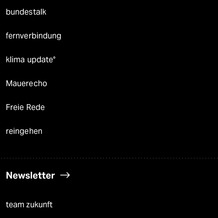
bundestalk
fernverbindung
klima update°
Mauerecho
Freie Rede
reingehen
Newsletter
team zukunft