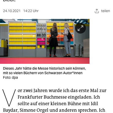
berlin
nord
24.10.2021
14:22 Uhr
teilen
wahrheit
verlag
verlag
veranstaltungen
shop
Dieses Jahr hätte die Messe historisch sein können,
mit so vielen Büchern von Schwarzen Au­to­r*in­nen
fragen & hilfe
Foto: dpa
unterstützen
V
or zwei Jahren wurde ich das erste Mal zur
abo
Frankfurter Buchmesse eingeladen. Ich
sollte auf einer kleinen Bühne mit Idil
genossenschaft
Baydar, Simone Orgel und anderen sprechen. Ich