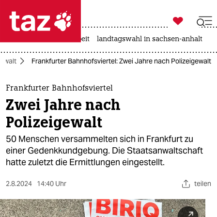

taz zahl ich
autowahn
hitze
arbeit
landtagswahl in sachsen-anhalt

taz zahl ich
gewalt
Frankfurter Bahnhofsviertel: Zwei Jahre nach Polizeigewalt
taz zahl ich
themen
Frankfurter Bahnhofsviertel
Zwei Jahre nach
politik
Polizeigewalt
öko
50 Menschen versammelten sich in Frankfurt zu
einer Gedenkkundgebung. Die Staatsanwaltschaft
gesellschaft
hatte zuletzt die Ermittlungen eingestellt.
kultur
2.8.2024
14:40 Uhr
teilen
sport