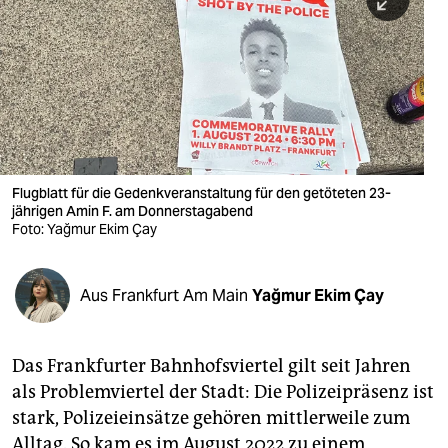
berlin
nord
wahrheit
verlag
verlag
Flugblatt für die Gedenkveranstaltung für den getöteten 23-
jährigen Amin F. am Donnerstagabend
veranstaltungen
Foto: Yağmur Ekim Çay
shop
fragen & hilfe
Aus Frankfurt Am Main
Yağmur Ekim Çay
unterstützen
Das Frankfurter Bahnhofsviertel gilt seit Jahren
abo
als Problemviertel der Stadt: Die Polizeipräsenz ist
genossenschaft
stark, Polizeieinsätze gehören mittlerweile zum
Alltag. So kam es im August 2022 zu einem