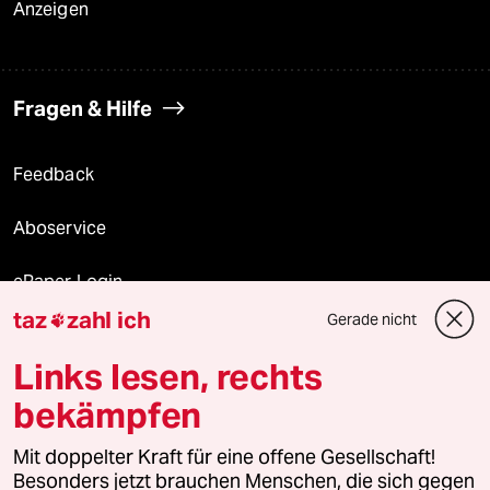
Anzeigen
Fragen & Hilfe
Feedback
Aboservice
ePaper Login
taz
zahl ich
Gerade nicht

Downloads für Abonnierende
Links lesen, rechts
bekämpfen
© 2026 taz Verlags und Vertriebs GmbH
Alle Rechte vorbehalten. Bei rechtlichen Fragen oder für Genehmigungen
Mit doppelter Kraft für eine offene Gesellschaft!
wenden Sie sich bitte an
lizenzen@taz.de
Besonders jetzt brauchen Menschen, die sich gegen