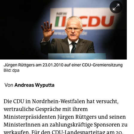
berlin
nord
wahrheit
verlag
verlag
veranstaltungen
Jürgen Rüttgers am 23.01.2010 auf einer CDU-Gremiensitzung
Bild: dpa
shop
Von
Andreas Wyputta
fragen & hilfe
unterstützen
Die CDU in Nordrhein-Westfalen hat versucht,
vertrauliche Gespräche mit ihrem
abo
Ministerpräsidenten Jürgen Rüttgers und seinen
genossenschaft
MinisterInnen an zahlungskräftige Sponsoren zu
verkaufen. Für den CDU-Landesparteitag am 20.