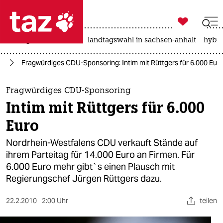

taz zahl ich
niedrigwasser
rente
landtagswahl in sachsen-anhalt
hybri

taz zahl ich
nd
Fragwürdiges CDU-Sponsoring: Intim mit Rüttgers für 6.000 Eur
taz zahl ich
themen
Fragwürdiges CDU-Sponsoring
Intim mit Rüttgers für 6.000
politik
Euro
öko
Nordrhein-Westfalens CDU verkauft Stände auf
ihrem Parteitag für 14.000 Euro an Firmen. Für
gesellschaft
6.000 Euro mehr gibt`s einen Plausch mit
Regierungschef Jürgen Rüttgers dazu.
kultur
sport
22.2.2010
2:00 Uhr
teilen