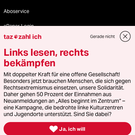
Aboservice
ePaper Login
taz
zahl ich
Gerade nicht

Downloads für Abonnierende
Links lesen, rechts
bekämpfen
© 2026 taz Verlags und Vertriebs GmbH
Alle Rechte vorbehalten. Bei rechtlichen Fragen oder für Genehmigungen
Mit doppelter Kraft für eine offene Gesellschaft!
wenden Sie sich bitte an
lizenzen@taz.de
Besonders jetzt brauchen Menschen, die sich gegen
Rechtsextremismus einsetzen, unsere Solidarität.
Daher gehen 50 Prozent der Einnahmen aus
Feedback
Redaktionsstatut
Kommune-Richtlinien
KI-
Neuanmeldungen an „Alles beginnt im Zentrum“ –
eine Kampagne, die bedrohte linke Kulturzentren
Leitlinie
Informant
Datenschutz
Impressum
AGB
und Jugendorte unterstützt. Sind Sie dabei?
Seitenwende
Einwilligungen widerrufen (Ads)

Ja, ich will