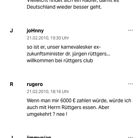
Vielleicht findet sich ein Käufer, damit es
Deutschland wieder besser geht.
joHnny
J
21.02.2010
,
19:30 Uhr
so ist er, unser karnevalesker ex-
zukunftsminister dr. jürgen rüttgers...
willkommen bei rüttgers club
rugero
R
21.02.2010
,
18:16 Uhr
Wenn man mir 6000 € zahlen würde, würde ich
auch mit Herrn Rüttgers essen. Aber
umgekehrt ? nee !
jimmygjan
J