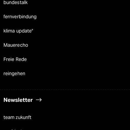
bundestalk
fernverbindung
klima update°
Mauerecho
Freie Rede
reingehen
Newsletter
team zukunft