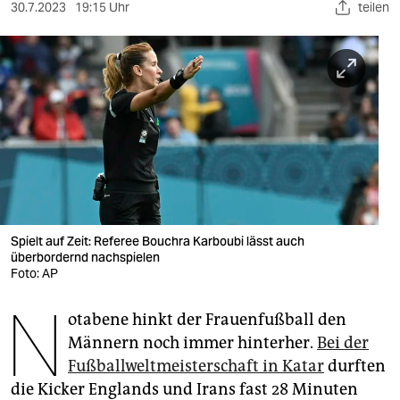
berlin
30.7.2023
19:15 Uhr
teilen
nord
wahrheit
verlag
verlag
veranstaltungen
shop
Spielt auf Zeit: Referee Bouchra Karboubi lässt auch
überbordernd nachspielen
fragen & hilfe
Foto: AP
unterstützen
N
otabene hinkt der Frauenfußball den
abo
Männern noch immer hinterher.
Bei der
Fußballweltmeisterschaft in Katar
durften
genossenschaft
die Kicker Englands und Irans fast 28 Minuten