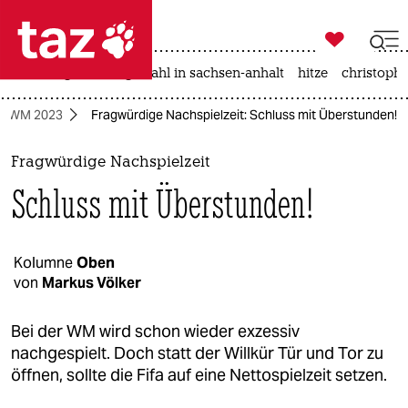

taz zahl ich
iran-krieg
landtagswahl in sachsen-anhalt
hitze
christophe

taz zahl ich
ll-WM 2023
Fragwürdige Nachspielzeit: Schluss mit Überstunden!
taz zahl ich
themen
Fragwürdige Nachspielzeit
Schluss mit Überstunden!
politik
öko
Kolumne
Oben
von
Markus Völker
gesellschaft
kultur
Bei der WM wird schon wieder exzessiv
nachgespielt. Doch statt der Willkür Tür und Tor zu
sport
öffnen, sollte die Fifa auf eine Nettospielzeit setzen.