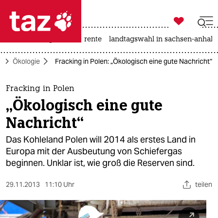

taz zahl ich
hitze
niedrigwasser
rente
landtagswahl in sachsen-anhalt

taz zahl ich
o
Ökologie
Fracking in Polen: „Ökologisch eine gute Nachricht“
taz zahl ich
themen
Fracking in Polen
„Ökologisch eine gute
politik
Nachricht“
öko
Das Kohleland Polen will 2014 als erstes Land in
Europa mit der Ausbeutung von Schiefergas
gesellschaft
beginnen. Unklar ist, wie groß die Reserven sind.
kultur
29.11.2013
11:10 Uhr
teilen
sport