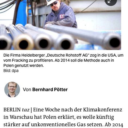
berlin
nord
wahrheit
verlag
verlag
Die Firma Heidelberger „Deutsche Rohstoff AG“ zog in die USA, um
vom Fracking zu profitieren. Ab 2014 soll die Methode auch in
veranstaltungen
Polen genutzt werden.
Bild: dpa
shop
fragen & hilfe
Von
Bernhard Pötter
unterstützen
abo
BERLIN
taz
|
Eine Woche nach der Klimakonferenz
in Warschau hat Polen erklärt, es wolle künftig
genossenschaft
stärker auf unkonventionelles Gas setzen. Ab 2014