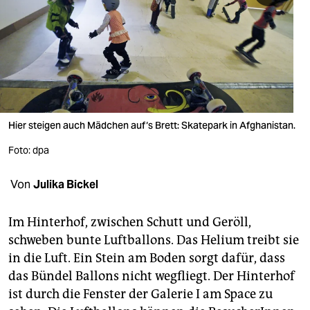
berlin
nord
wahrheit
verlag
verlag
Hier steigen auch Mädchen auf‘s Brett: Skatepark in Afghanistan.
veranstaltungen
Foto: dpa
shop
Von
Julika Bickel
fragen & hilfe
Im Hinterhof, zwischen Schutt und Geröll,
unterstützen
schweben bunte Luftballons. Das Helium treibt sie
in die Luft. Ein Stein am Boden sorgt dafür, dass
abo
das Bündel Ballons nicht wegfliegt. Der Hinterhof
genossenschaft
ist durch die Fenster der Galerie I am Space zu