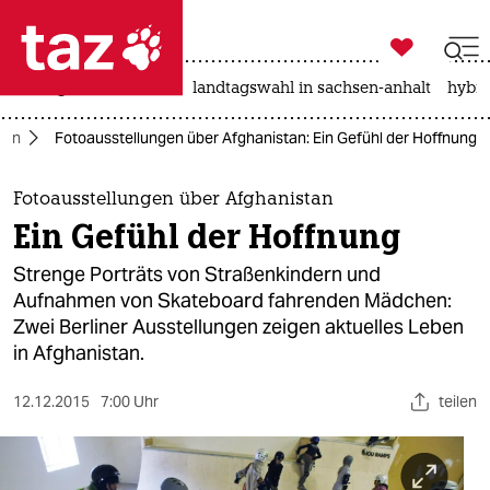

taz zahl ich
niedrigwasser
rente
landtagswahl in sachsen-anhalt
hybri

taz zahl ich
tan
Fotoausstellungen über Afghanistan: Ein Gefühl der Hoffnung
taz zahl ich
themen
Fotoausstellungen über Afghanistan
Ein Gefühl der Hoffnung
politik
Strenge Porträts von Straßenkindern und
öko
Aufnahmen von Skateboard fahrenden Mädchen:
Zwei Berliner Ausstellungen zeigen aktuelles Leben
gesellschaft
in Afghanistan.
kultur
12.12.2015
7:00 Uhr
teilen
sport