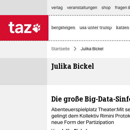
hautnavigation anspringen
hauptinhalt anspringen
footer anspringen
verlag
veranstaltungen
shop
fragen &
bergsteigen
usa unter trump
katzen

taz zahl ich
taz zahl ich
Startseite
Julika Bickel
themen
Julika Bickel
politik
öko
gesellschaft
Die große Big-Data-Sinf
kultur
Abenteuerspielplatz Theater:Mit s
gelingt dem Kollektiv Rimini Pro
sport
neue Form der Partizipation