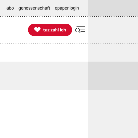
abo
genossenschaft
epaper login

taz zahl ich
taz zahl ich