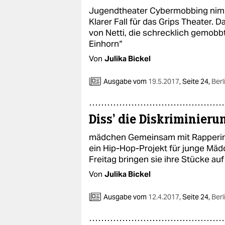
Jugendtheater Cybermobbing nimm
Klarer Fall für das Grips Theater. 
von Netti, die schrecklich gemobbt
Einhorn“
Von
Julika Bickel
Ausgabe vom
19.5.2017
,
Seite 24,
Berl
Diss' die Diskriminieru
mädchen Gemeinsam mit Rapperin S
ein Hip-Hop-Projekt für junge Mädc
Freitag bringen sie ihre Stücke au
Von
Julika Bickel
Ausgabe vom
12.4.2017
,
Seite 24,
Berl