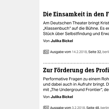
epaper login
Die Einsamkeit in den F
Am Deutschen Theater bringt Kris
„Klassenbuch“ auf die Bühne. Es en
Stück über Selbstfindung und Er
Von
Julika Bickel
Ausgabe vom
14.2.2018
,
Seite 32,
berl
Zur Förderung des Profi
Performative Fragen zu einem Rohst
und dabei auch in Aufruhr bringt.
mit „The Underground Frontier“, dem
Von
Julika Bickel
Ausgabe vom
3.2.2018
,
Seite 48,
berlin