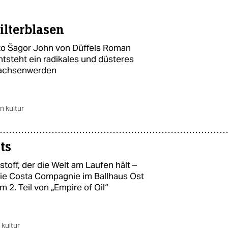
ilterblasen
to Šagor John von Düffels Roman
tsteht ein radikales und düsteres
wachsenwerden
in kultur
ts
off, der die Welt am Laufen hält –
 Die Costa Compagnie im Ballhaus Ost
 2. Teil von „Empire of Oil“
 kultur