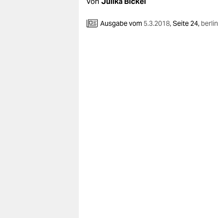
berlin
Von
Julika Bickel
nord
Ausgabe vom
5.3.2018
,
Seite 24,
berlin
wahrheit
verlag
verlag
veranstaltungen
shop
fragen & hilfe
unterstützen
abo
genossenschaft