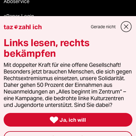
Aboservice
ePaper Login
taz
zahl ich
Gerade nicht

Downloads für Abonnierende
Links lesen, rechts
bekämpfen
© 2026 taz Verlags und Vertriebs GmbH
Alle Rechte vorbehalten. Bei rechtlichen Fragen oder für Genehmigungen
Mit doppelter Kraft für eine offene Gesellschaft!
wenden Sie sich bitte an
lizenzen@taz.de
Besonders jetzt brauchen Menschen, die sich gegen
Rechtsextremismus einsetzen, unsere Solidarität.
Daher gehen 50 Prozent der Einnahmen aus
Feedback
Redaktionsstatut
Kommune-Richtlinien
KI-
Neuanmeldungen an „Alles beginnt im Zentrum“ –
eine Kampagne, die bedrohte linke Kulturzentren
Leitlinie
Informant
Datenschutz
Impressum
AGB
und Jugendorte unterstützt. Sind Sie dabei?
Seitenwende
Einwilligungen widerrufen (Ads)

Ja, ich will