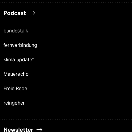
Podcast
bundestalk
fernverbindung
klima update°
Mauerecho
Freie Rede
reingehen
Newsletter