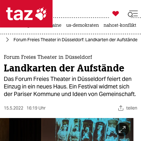

taz zahl ich
hitze
krieg in der ukraine
us-demokraten
nahost-konflikt

taz zahl ich
te
Forum Freies Theater in Düsseldorf: Landkarten der Aufstände
taz zahl ich
themen
Forum Freies Theater in Düsseldorf
Landkarten der Aufstände
politik
Das Forum Freies Theater in Düsseldorf feiert den
öko
Einzug in ein neues Haus. Ein Festival widmet sich
der Pariser Kommune und Ideen von Gemeinschaft.
gesellschaft
15.5.2022
16:19 Uhr
teilen
kultur
sport