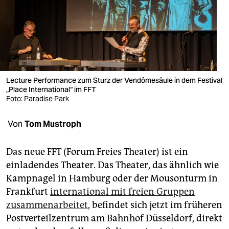
berlin
nord
wahrheit
verlag
Lecture Performance zum Sturz der Vendômesäule in dem Festival
verlag
„Place International“ im FFT
Foto: Paradise Park
veranstaltungen
Von
Tom Mustroph
shop
fragen & hilfe
Das neue FFT (Forum Freies Theater) ist ein
einladendes Theater. Das Theater, das ähnlich wie
unterstützen
Kampnagel in Hamburg oder der Mousonturm in
abo
Frankfurt
international mit freien Gruppen
zusammenarbeitet
, befindet sich jetzt im früheren
genossenschaft
Postverteilzentrum am Bahnhof Düsseldorf, direkt