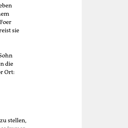
Leben
inem
 Foer
eist sie
 Sohn
en die
r Ort:
u stellen,