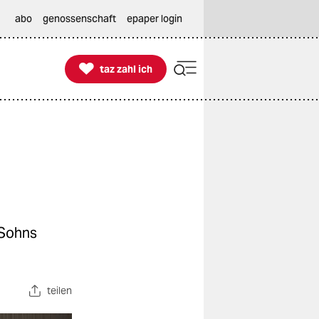
abo
genossenschaft
epaper login

taz zahl ich
taz zahl ich
 Sohns
teilen