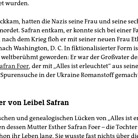
et wurden.
ückkam, hatten die Nazis seine Frau und seine sec
mordet. Safran entkam, er konnte sich bei einer F
, nach dem Krieg floh er mit seiner neuen Frau Et
ach Washington, D. C. In fik­tio­nalisierter Form is
 weltberühmt geworden: Er war der Großvater de
afran Foer
, der mit „Alles ist erleuchtet“ aus sein
 Spurensuche in der Ukraine Romanstoff gemacht
er von Leibel Safran
ischen und genealogischen Lücken von „Alles ist e
en dessen Mutter Esther Safran Foer – die Tochter
hon ihr Leben lang. Sie wusste fast nichts über di