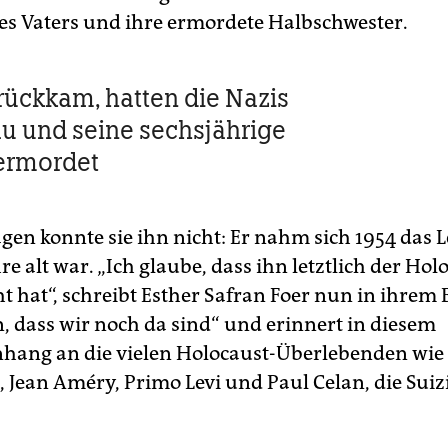
res Vaters und ihre ermordete Halbschwester.
urückkam, hatten die Nazis
au und seine sechsjährige
ermordet
gen konnte sie ihn nicht: Er nahm sich 1954 das L
hre alt war. „Ich glaube, dass ihn letztlich der Hol
 hat“, schreibt Esther Safran Foer nun in ihrem 
n, dass wir noch da sind“ und erinnert in diesem
ang an die vielen Holocaust-Überlebenden wie
, Jean Améry, Primo Levi und Paul Celan, die Suiz