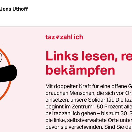
Jens Uthoff
ein­mal das klei­ne Schtetl Trochenbrod war, sind
taz
zahl ich

n, Wald und schmale Pfade, vereinzelt stehen 
eine auf den Feldern.
Links lesen, r
bekämpfen
835 und 1942 existierte ein Ort dieses Namens au
 heutigen Ukraine, bis zu 4.000 jüdische Bürger
en hier, es gab sieben Synagogen. 1941 errichtete
Mit doppelter Kraft für eine offene G
e das Ghetto Tschetwertnja, zwischen August un
brauchen Menschen, die sich vor O
einsetzen, unsere Solidarität. Die ta
deten sie fast alle ansässigen Jüdinnen und Jud
beginnt im Zentrum“. 50 Prozent a
 Trochenbrod.
bei taz zahl ich gehen – bis zum 30
die linke, selbstverwaltete Orte unte
bevor sie verschwinden. Sind Sie da