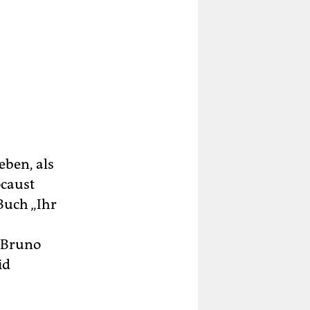
eben, als
ocaust
Buch „Ihr
 Bruno
id