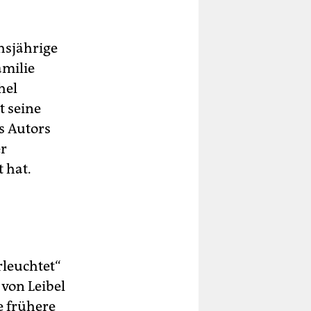
hsjährige
amilie
hel
t seine
s Autors
er
 hat.
rleuchtet“
 von Leibel
e frühere