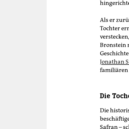
hingericht
Als er zur
Tochter er
verstecken
Bronstein n
Geschichte
Jonathan S
familiären
Die Toch
Die histor
beschäftig
Safran – sc