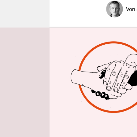
epaper login
Von
Wo früher 
noch Wiese
und Grabst
Zwischen 1
Gebiet der
Bürger lebt
in der Näh
1942 ermor
zerstörten