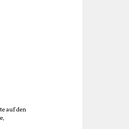
te auf den
e,