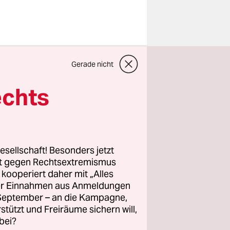
 heute nur
Gerade nicht
Mahnmale
echts
f dem
innen und
n die Nazis
esellschaft! Besonders jetzt
d Oktober
rt gegen Rechtsextremismus
z kooperiert daher mit „Alles
en und
ller Einnahmen aus Anmeldungen
. September – an die Kampagne,
rstützt und Freiräume sichern will,
bei?