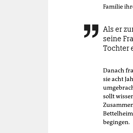
Familie ih
Als er z

seine Fr
Tochter 
Danach fra
sie acht Ja
umgebracht
sollt wisse
Zusammenh
Bettelheim
begingen.