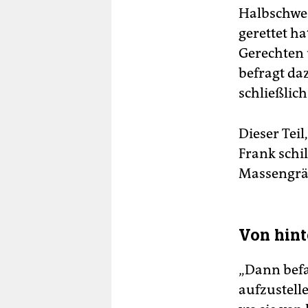
Halbschwes
gerettet ha
Gerechten 
befragt da
schließlic
Dieser Tei
Frank schil
Massengräb
Von hint
„Dann befa
aufzustell