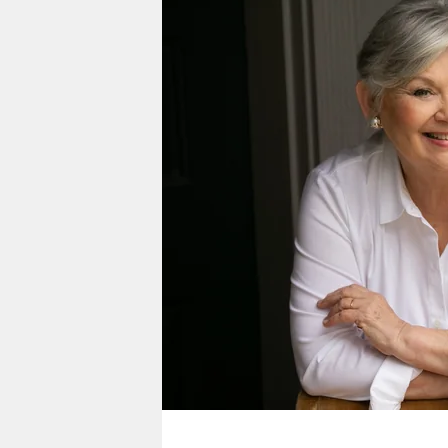
berlin
nord
wahrheit
verlag
verlag
veranstaltungen
shop
fragen & hilfe
unterstützen
abo
genossenschaft