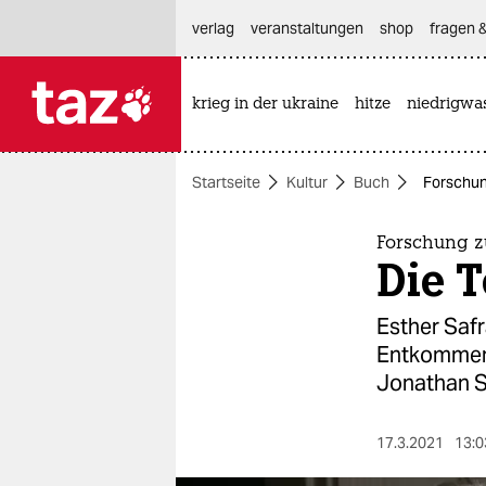
hautnavigation anspringen
hauptinhalt anspringen
footer anspringen
verlag
veranstaltungen
shop
fragen &
krieg in der ukraine
hitze
niedrigwa

taz zahl ich
taz zahl ich
Startseite
Kultur
Buch
Forschun
themen
politik
Forschung z
Die 
öko
Esther Safr
gesellschaft
Entkommene
Jonathan S
kultur
sport
17.3.2021
13:0