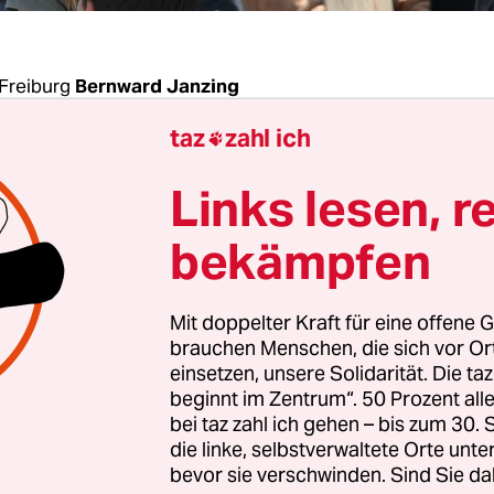
Freiburg
Bernward Janzing
taz
zahl ich

land wird weniger Kohle verstromt: Von Januar b
Links lesen, r
e Nettostromerzeugung aus Braunkohle um 17 Pr
reswert, die Steinkohle blieb 22 Prozent im Minu
bekämpfen
ffentlichte das Fraunhofer-Institut für Solare
teme (ISE).
Mit doppelter Kraft für eine offene G
brauchen Menschen, die sich vor O
 Stein- als auch die Braunkohlekraftwerke erzeu
einsetzen, unsere Solidarität. Die ta
beginnt im Zentrum“. 50 Prozent a
ai so wenig Strom wie nie zuvor in einem Monat 
bei taz zahl ich gehen – bis zum 30
isherigen Jahrzehnt. So wurde zeitweise mehr S
die linke, selbstverwaltete Orte unte
en erzeugt als aus fossilen Quellen.
bevor sie verschwinden. Sind Sie da