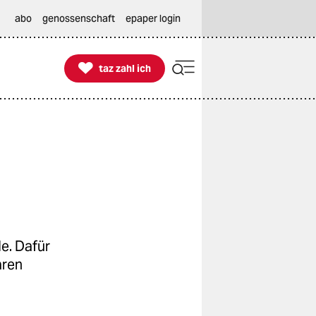
abo
genossenschaft
epaper login

taz zahl ich
taz zahl ich
e. Dafür
aren