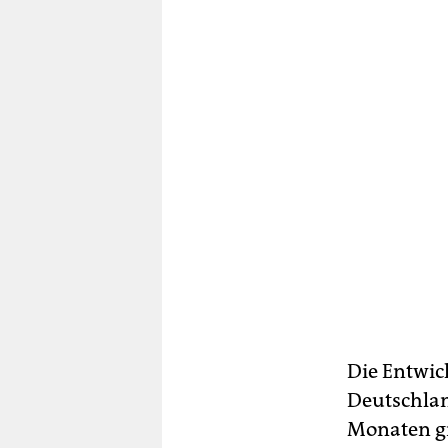
Die Entwic
Deutschlan
Monaten g