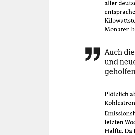
aller deut
entsprache
Kilowattst
Monaten bel
Auch die

und neu
geholfe
Plötzlich 
Kohlestrom
Emissionsh
letzten Woc
Hälfte. Da