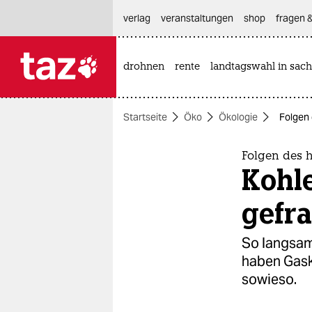
hautnavigation anspringen
hauptinhalt anspringen
footer anspringen
verlag
veranstaltungen
shop
fragen &
drohnen
rente
landtagswahl in sach

taz zahl ich
taz zahl ich
Startseite
Öko
Ökologie
Folgen
themen
politik
Folgen des 
Kohl
öko
gefra
gesellschaft
So langsam
kultur
haben Gask
sowieso.
sport