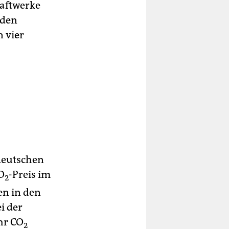
raftwerke
rden
 vier
 deutschen
O
-Preis im
2
en in den
i der
hr CO
2