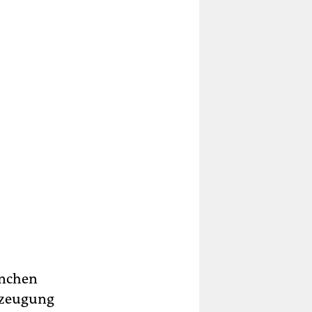
anchen
rzeugung