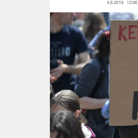
berlin
4.6.2019
12:06
nord
wahrheit
verlag
verlag
veranstaltungen
shop
fragen & hilfe
unterstützen
abo
genossenschaft