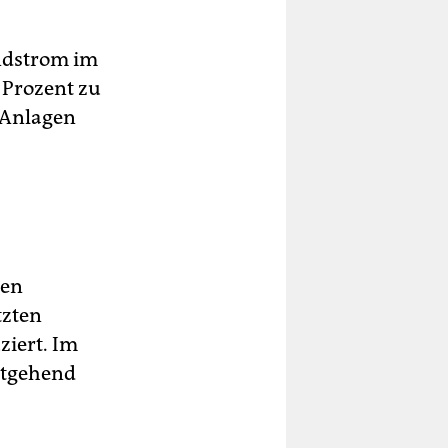
indstrom im
 Prozent zu
e Anlagen
nen
tzten
iert. Im
itgehend