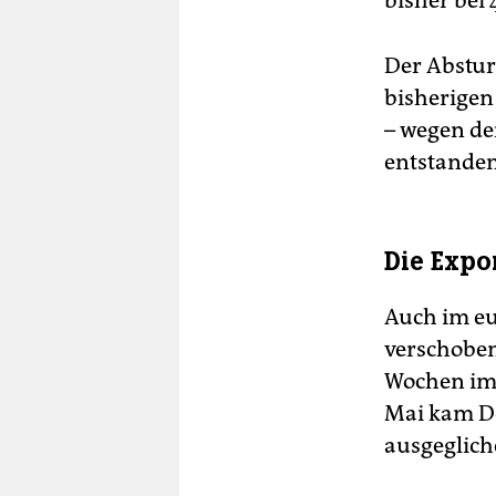
bisher bei 
Der Abstur
bisherigen
– wegen de
entstanden
Die Expor
Auch im eu
verschoben
Wochen imm
Mai kam De
ausgeglich