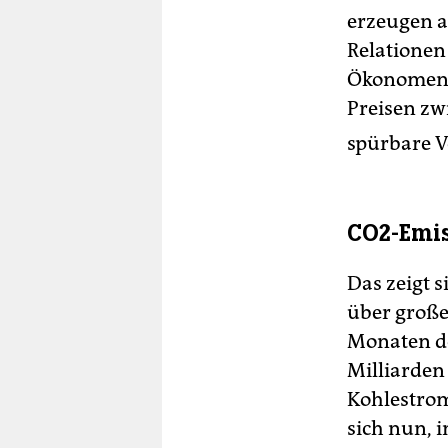
erzeugen al
Relationen
Ökonomen i
Preisen zw
spürbare V
CO2-Emis
Das zeigt s
über große
Monaten de
Milliarden
Kohlestrom
sich nun, 