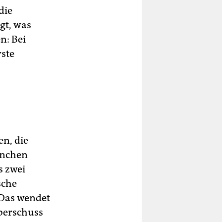
die
gt, was
n: Bei
rste
en, die
anchen
s zwei
sche
 Das wendet
überschuss