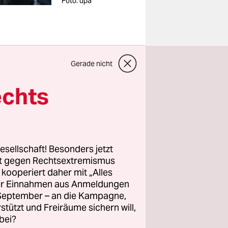
Foto: dpa
Gerade nicht
is Ende
echts
ozent unter
s. Diese
esellschaft! Besonders jetzt
rt gegen Rechtsextremismus
gten von
z kooperiert daher mit „Alles
ller Einnahmen aus Anmeldungen
im
. September – an die Kampagne,
trom aus
rstützt und Freiräume sichern will,
bei?