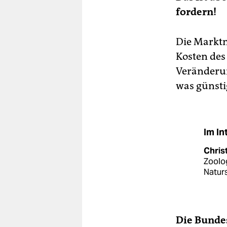
fordern!
Die Marktm
Kosten des
Veränderun
was günstig
Im In
Chris
Zoolog
Natur
Die Bundes