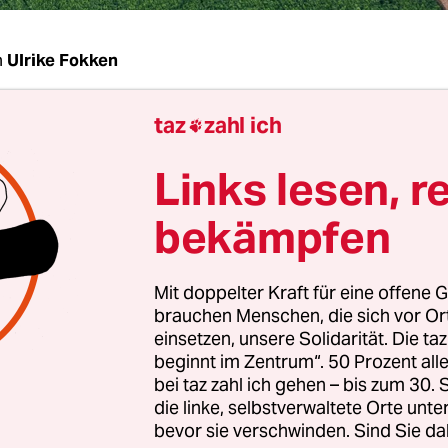
n
Ulrike Fokken
taz
zahl ich
Schenck, jede achte Tier- und Pflanzenart wird i

Jahrzehnten aussterben, ein Ökosystem nach d
Links lesen, r
zusammenbrechen.
Davor warnt der Weltbiodive
Deutschland tun?
bekämpfen
chenck:
Die industrialisierte Landwirtschaft ist e
Mit doppelter Kraft für eine offene G
Artenverlust. Deshalb ist ein allererster Schritt,
brauchen Menschen, die sich vor O
dliche Subventionen aufzulösen – zum Beispiel 
einsetzen, unsere Solidarität. Die ta
ffverordnung der EU. Sie besteht seit 2003 und d
beginnt im Zentrum“. 50 Prozent a
bei taz zahl ich gehen – bis zum 30
ter wollen sie bis 2030 weitgehend auf dem aktue
die linke, selbstverwaltete Orte unte
, obwohl man weiß, dass sie extrem negative Aus
bevor sie verschwinden. Sind Sie da
lobal hat. Manche Anbaumethoden für Biotreibsto