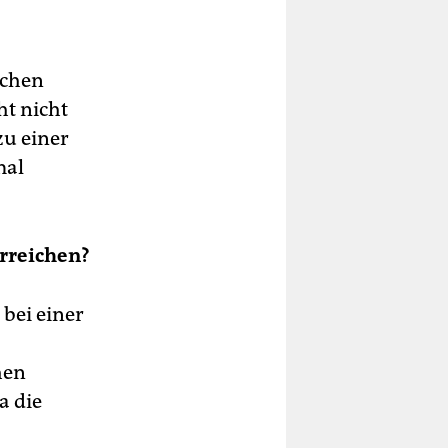
uchen
ht nicht
zu einer
mal
erreichen?
bei einer
hen
a die