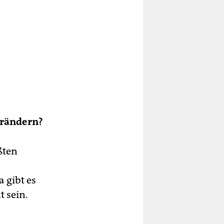
erändern?
ßten
 gibt es
t sein.