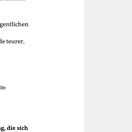
gentlichen
e teurer,
die
, die sich