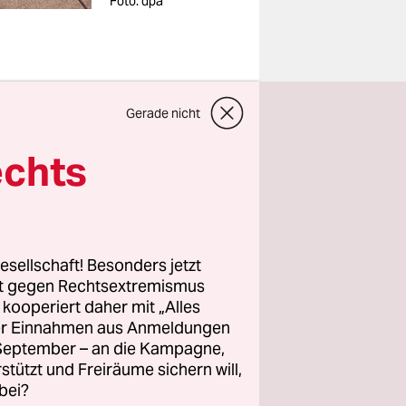
Foto: dpa
n den
Gerade nicht
em
echts
rsitätsrat.
in großer
esellschaft! Besonders jetzt
rt gegen Rechtsextremismus
die
z kooperiert daher mit „Alles
ie
ller Einnahmen aus Anmeldungen
. September – an die Kampagne,
llen Level
rstützt und Freiräume sichern will,
wirkungen
bei?
ffe, sind