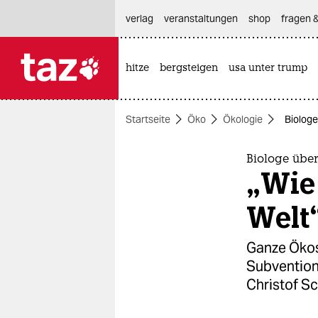
hautnavigation anspringen
hauptinhalt anspringen
footer anspringen
verlag
veranstaltungen
shop
fragen &
hitze
bergsteigen
usa unter trump

taz zahl ich
taz zahl ich
Startseite
Öko
Ökologie
Biologe
themen
politik
Biologe übe
„Wie
öko
Welt
gesellschaft
Ganze Ökos
kultur
Subventione
Christof S
sport