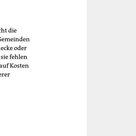
ht die
n Gemeinden
ecke oder
sie fehlen
auf Kosten
erer