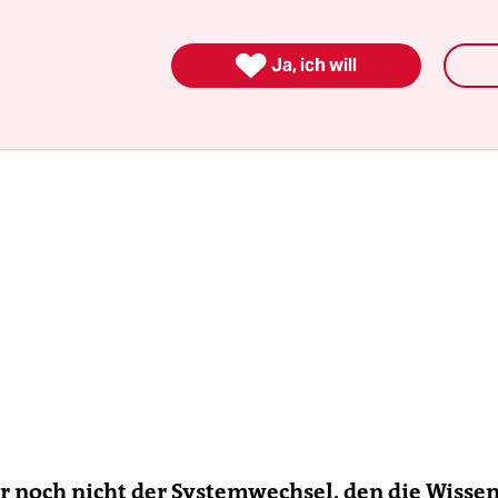
 für das Klima als fossile Energieträger.

Ja, ich will
er noch nicht der Systemwechsel, den die Wisse