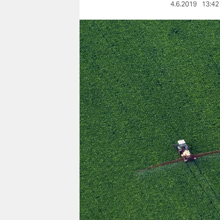
berlin
4.6.2019
13:42
nord
wahrheit
verlag
verlag
veranstaltungen
shop
fragen & hilfe
unterstützen
abo
genossenschaft