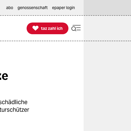
abo
genossenschaft
epaper login

taz zahl ich
taz zahl ich
ze
schädliche
aturschützer