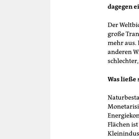
dagegen ei
Der Weltbi
große Tran
mehr aus. 
anderen Wi
schlechter
Was ließe 
Naturbesta
Monetarisi
Energiekon
Flächen ist
Kleinindus