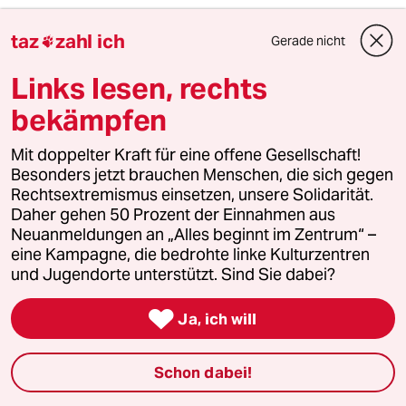
taz
zahl ich
Gerade nicht
3

Bundeszentrale für Politische Bildung
Zurück zu den Antikommunistischen
Links lesen, rechts
Wurzeln
bekämpfen
Mit doppelter Kraft für eine offene Gesellschaft!
4
Zivildienst
Besonders jetzt brauchen Menschen, die sich gegen
Zwangsdienst als Randnotiz
Rechtsextremismus einsetzen, unsere Solidarität.
Daher gehen 50 Prozent der Einnahmen aus
Neuanmeldungen an „Alles beginnt im Zentrum“ –
eine Kampagne, die bedrohte linke Kulturzentren
5
Niedrigwasser in Mittel- und Osteuropa
und Jugendorte unterstützt. Sind Sie dabei?
Stromkrise mit Ansage

Ja, ich will
6
Enorme Gewinne für Ölkonzerne
Schon dabei!
Bitte abschöpfen!