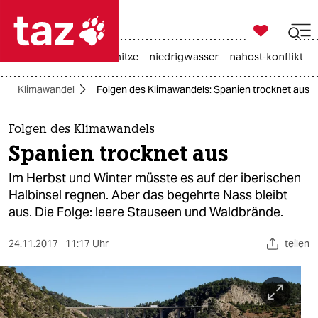

taz zahl ich
krieg in der ukraine
hitze
niedrigwasser
nahost-konflikt

taz zahl ich
Klimawandel
Folgen des Klimawandels: Spanien trocknet aus
taz zahl ich
themen
Folgen des Klimawandels
Spanien trocknet aus
politik
Im Herbst und Winter müsste es auf der iberischen
öko
Halbinsel regnen. Aber das begehrte Nass bleibt
aus. Die Folge: leere Stauseen und Waldbrände.
gesellschaft
24.11.2017
11:17 Uhr
teilen
kultur
sport