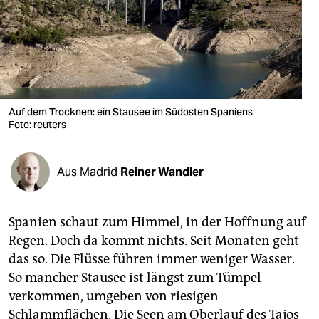
berlin
nord
wahrheit
verlag
Auf dem Trocknen: ein Stausee im Südosten Spaniens
verlag
Foto: reuters
veranstaltungen
Aus Madrid
Reiner Wandler
shop
fragen & hilfe
Spanien schaut zum Himmel, in der Hoffnung auf
unterstützen
Regen. Doch da kommt nichts. Seit Monaten geht
das so. Die Flüsse führen immer weniger Wasser.
abo
So mancher Stausee ist längst zum Tümpel
genossenschaft
verkommen, umgeben von riesigen
Schlammflächen. Die Seen am Oberlauf des Tajos