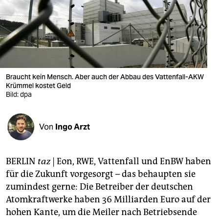
berlin
nord
wahrheit
verlag
Braucht kein Mensch. Aber auch der Abbau des Vattenfall-AKW
verlag
Krümmel kostet Geld
Bild: dpa
veranstaltungen
shop
Von
Ingo Arzt
fragen & hilfe
BERLIN
taz
| Eon, RWE, Vattenfall und EnBW haben
unterstützen
für die Zukunft vorgesorgt – das behaupten sie
abo
zumindest gerne: Die Betreiber der deutschen
Atomkraftwerke haben 36 Milliarden Euro auf der
genossenschaft
hohen Kante, um die Meiler nach Betriebsende