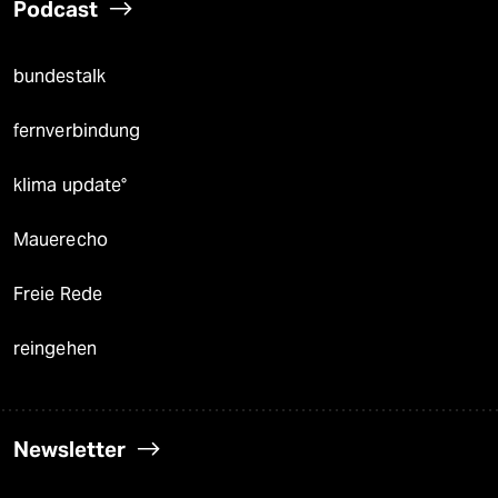
Podcast
bundestalk
fernverbindung
klima update°
Mauerecho
Freie Rede
reingehen
Newsletter