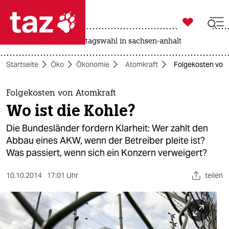

taz zahl ich
drohnen
rente
landtagswahl in sachsen-anhalt

taz zahl ich
Startseite
Öko
Ökonomie
Atomkraft
Folgekosten von 
taz zahl ich
themen
Folgekosten von Atomkraft
Wo ist die Kohle?
politik
Die Bundesländer fordern Klarheit: Wer zahlt den
öko
Abbau eines AKW, wenn der Betreiber pleite ist?
Was passiert, wenn sich ein Konzern verweigert?
gesellschaft
10.10.2014
17:01 Uhr
teilen
kultur
sport