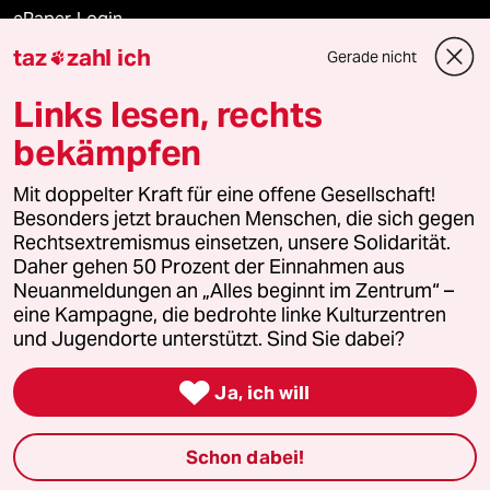
ePaper Login
taz
zahl ich
Gerade nicht

Downloads für Abonnierende
Links lesen, rechts
bekämpfen
© 2026 taz Verlags und Vertriebs GmbH
Alle Rechte vorbehalten. Bei rechtlichen Fragen oder für Genehmigungen
Mit doppelter Kraft für eine offene Gesellschaft!
wenden Sie sich bitte an
lizenzen@taz.de
Besonders jetzt brauchen Menschen, die sich gegen
Rechtsextremismus einsetzen, unsere Solidarität.
Daher gehen 50 Prozent der Einnahmen aus
Feedback
Redaktionsstatut
Kommune-Richtlinien
KI-
Neuanmeldungen an „Alles beginnt im Zentrum“ –
eine Kampagne, die bedrohte linke Kulturzentren
Leitlinie
Informant
Datenschutz
Impressum
AGB
und Jugendorte unterstützt. Sind Sie dabei?
Seitenwende
Einwilligungen widerrufen (Ads)

Ja, ich will
Schon dabei!