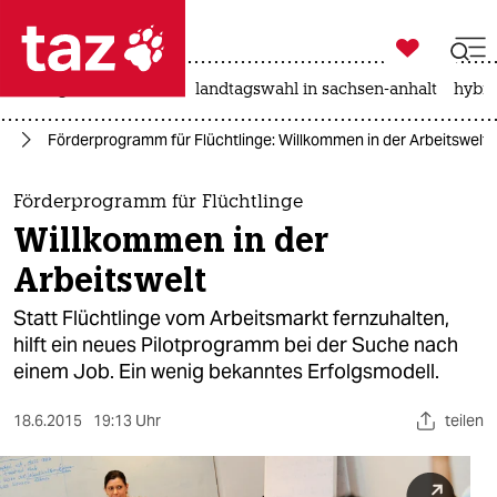

taz zahl ich
niedrigwasser
rente
landtagswahl in sachsen-anhalt
hybri

taz zahl ich
ht
Förderprogramm für Flüchtlinge: Willkommen in der Arbeitswelt
taz zahl ich
themen
Förderprogramm für Flüchtlinge
Willkommen in der
politik
Arbeitswelt
öko
Statt Flüchtlinge vom Arbeitsmarkt fernzuhalten,
hilft ein neues Pilotprogramm bei der Suche nach
gesellschaft
einem Job. Ein wenig bekanntes Erfolgsmodell.
kultur
18.6.2015
19:13 Uhr
teilen
sport