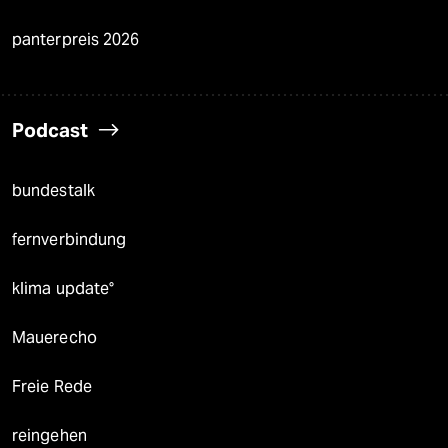
panterpreis 2026
Podcast
bundestalk
fernverbindung
klima update°
Mauerecho
Freie Rede
reingehen