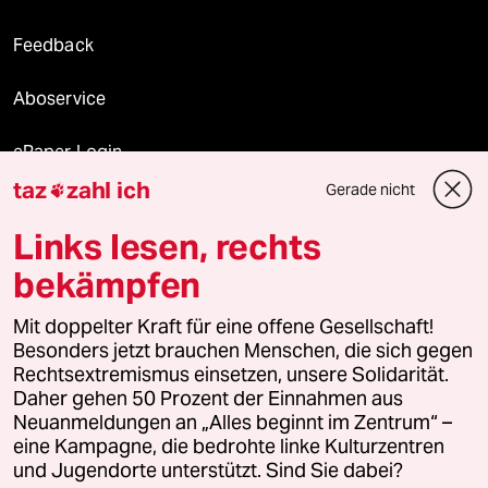
Feedback
Aboservice
ePaper Login
taz
zahl ich
Gerade nicht

Downloads für Abonnierende
Links lesen, rechts
bekämpfen
© 2026 taz Verlags und Vertriebs GmbH
Alle Rechte vorbehalten. Bei rechtlichen Fragen oder für Genehmigungen
Mit doppelter Kraft für eine offene Gesellschaft!
wenden Sie sich bitte an
lizenzen@taz.de
Besonders jetzt brauchen Menschen, die sich gegen
Rechtsextremismus einsetzen, unsere Solidarität.
Daher gehen 50 Prozent der Einnahmen aus
Feedback
Redaktionsstatut
Kommune-Richtlinien
KI-
Neuanmeldungen an „Alles beginnt im Zentrum“ –
eine Kampagne, die bedrohte linke Kulturzentren
Leitlinie
Informant
Datenschutz
Impressum
AGB
und Jugendorte unterstützt. Sind Sie dabei?