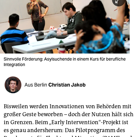
berlin
nord
wahrheit
verlag
verlag
Sinnvolle Förderung: Asylsuchende in einem Kurs für berufliche
Integration
veranstaltungen
shop
Aus Berlin
Christian Jakob
fragen & hilfe
unterstützen
Bisweilen werden Innovationen von Behörden mit
großer Geste beworben – doch der Nutzen hält sich
abo
in Grenzen. Beim „Early Intervention“-Projekt ist
genossenschaft
es genau andersherum: Das Pilotprogramm des