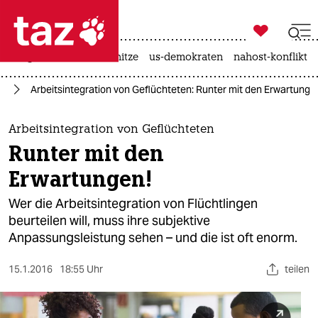

taz zahl ich
krieg in der ukraine
hitze
us-demokraten
nahost-konflikt

taz zahl ich
ht
Arbeitsintegration von Geflüchteten: Runter mit den Erwartunge
taz zahl ich
themen
Arbeitsintegration von Geflüchteten
Runter mit den
politik
Erwartungen!
öko
Wer die Arbeitsintegration von Flüchtlingen
beurteilen will, muss ihre subjektive
gesellschaft
Anpassungsleistung sehen – und die ist oft enorm.
kultur
15.1.2016
18:55 Uhr
teilen
sport