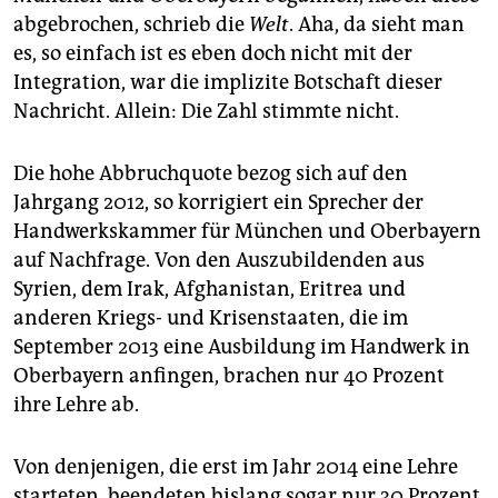
epaper login
abgebrochen, schrieb die
Welt
. Aha, da sieht man
es, so einfach ist es eben doch nicht mit der
Integration, war die implizite Botschaft dieser
Nachricht. Allein: Die Zahl stimmte nicht.
Die hohe Abbruchquote bezog sich auf den
Jahrgang 2012, so korrigiert ein Sprecher der
Handwerkskammer für München und Oberbayern
auf Nachfrage. Von den Auszubildenden aus
Syrien, dem Irak, Afghanistan, Eritrea und
anderen Kriegs- und Krisenstaaten, die im
September 2013 eine Ausbildung im Handwerk in
Oberbayern anfingen, brachen nur 40 Prozent
ihre Lehre ab.
Von denjenigen, die erst im Jahr 2014 eine Lehre
starteten, beendeten bislang sogar nur 30 Prozent