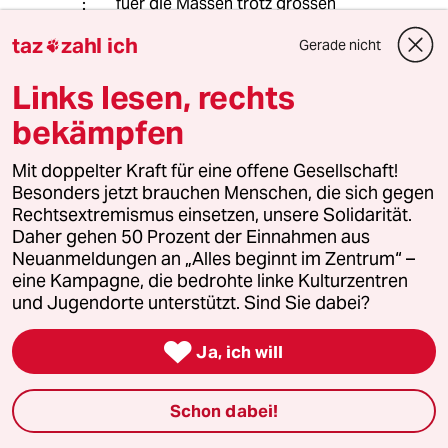
fuer die Massen trotz grossen
Reichtums ( Venezuela )
taz
zahl ich
Gerade nicht
problematisch ( lange Schlangen fuer

das Nötigste, wenn man Überhaut
Links lesen, rechts
was bekommt )
bekämpfen
anton philips
AP
Mit doppelter Kraft für eine offene Gesellschaft!
Besonders jetzt brauchen Menschen, die sich gegen
16.01.2016
,
18:27 Uhr
Rechtsextremismus einsetzen, unsere Solidarität.
Ich denke, es liegt daran, dass die Firmen und
Daher gehen 50 Prozent der Einnahmen aus
Schulen es jetzt besser machen als vor 3
Neuanmeldungen an „Alles beginnt im Zentrum“ –
Jahfren. Ist auch so zu erwarten gewesen.
eine Kampagne, die bedrohte linke Kulturzentren
Wir haben drei Informtiker aus Syrien - und die
und Jugendorte unterstützt. Sind Sie dabei?
sind allesamt sehr gut.

Ja, ich will
Ott-Heinrich Walz
Schon dabei!
16.01.2016
,
15:25 Uhr
Schön gründlich recherchiert, gut