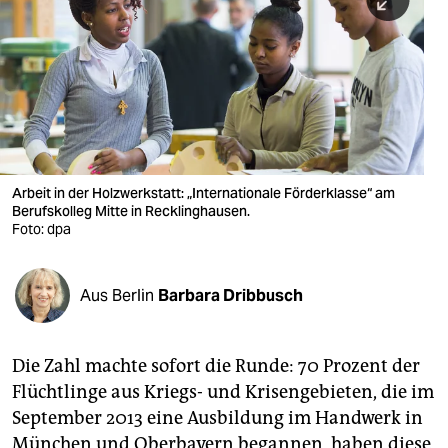
berlin
nord
wahrheit
verlag
verlag
Arbeit in der Holzwerkstatt: „Internationale Förderklasse“ am
Berufskolleg Mitte in Recklinghausen.
veranstaltungen
Foto: dpa
shop
fragen & hilfe
Aus Berlin
Barbara Dribbusch
unterstützen
Die Zahl machte sofort die Runde: 70 Prozent der
abo
Flüchtlinge aus Kriegs- und Krisengebieten, die im
genossenschaft
September 2013 eine Ausbildung im Handwerk in
München und Oberbayern begannen, haben diese