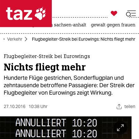

taz zahl ich
hitze
landtagswahl in sachsen-anhalt
gewalt gegen frauen

taz zahl ich
Verkehr
Flugbegleiter-Streik bei Eurowings: Nichts fliegt mehr
taz zahl ich
themen
Flugbegleiter-Streik bei Eurowings
Nichts fliegt mehr
politik
Hunderte Flüge gestrichen, Sonderflugplan und
öko
zehntausende betroffene Passagiere: Der Streik der
Flugbegleiter von Eurowings zeigt Wirkung.
gesellschaft
27.10.2016
10:38 Uhr
teilen
kultur
sport