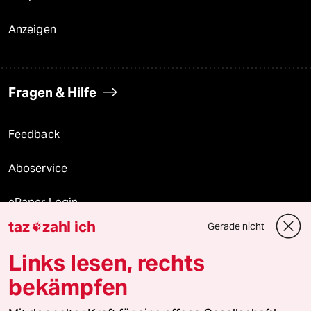
Anzeigen
Fragen & Hilfe
Feedback
Aboservice
ePaper Login
taz
zahl ich
Gerade nicht

Downloads für Abonnierende
Links lesen, rechts
bekämpfen
© 2026 taz Verlags und Vertriebs GmbH