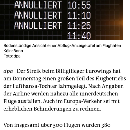
berlin
nord
wahrheit
verlag
Bodenständige Ansicht einer Abflug-Anzeigetafel am Flughafen
verlag
Köln-Bonn
Foto: dpa
veranstaltungen
dpa
| Der Streik beim Billigflieger Eurowings hat
shop
am Donnerstag einen großen Teil des Flugbetriebs
fragen & hilfe
der Lufthansa-Tochter lahmgelegt. Nach Angaben
der Airline werden nahezu alle innerdeutschen
unterstützen
Flüge ausfallen. Auch im Europa-Verkehr sei mit
abo
erheblichen Behinderungen zu rechnen.
genossenschaft
Von insgesamt über 500 Flügen wurden 380