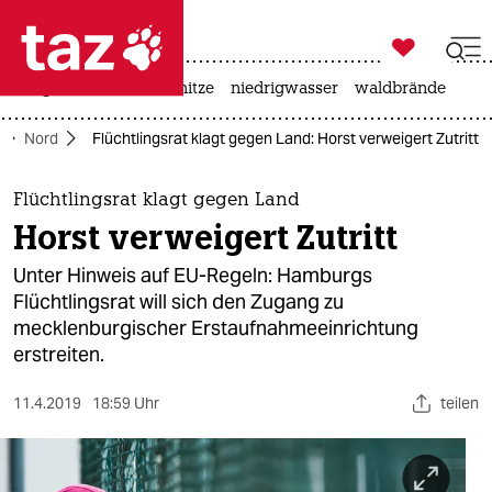

taz zahl ich
krieg in der ukraine
hitze
niedrigwasser
waldbrände

taz zahl ich
Nord
Flüchtlingsrat klagt gegen Land: Horst verweigert Zutritt
taz zahl ich
themen
Flüchtlingsrat klagt gegen Land
Horst verweigert Zutritt
politik
Unter Hinweis auf EU-Regeln: Hamburgs
öko
Flüchtlingsrat will sich den Zugang zu
mecklenburgischer Erstaufnahmeeinrichtung
gesellschaft
erstreiten.
kultur
11.4.2019
18:59 Uhr
teilen
sport