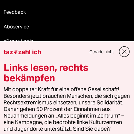
Feedback
Aboservice
ePaper Login
taz
zahl ich
Gerade nicht

Downloads für Abonnierende
Links lesen, rechts
bekämpfen
© 2026 taz Verlags und Vertriebs GmbH
Mit doppelter Kraft für eine offene Gesellschaft!
Alle Rechte vorbehalten. Bei rechtlichen Fragen oder für Genehmigungen
wenden Sie sich bitte an
lizenzen@taz.de
Besonders jetzt brauchen Menschen, die sich gegen
Rechtsextremismus einsetzen, unsere Solidarität.
Daher gehen 50 Prozent der Einnahmen aus
Feedback
Redaktionsstatut
Kommune-Richtlinien
KI-
Neuanmeldungen an „Alles beginnt im Zentrum“ –
eine Kampagne, die bedrohte linke Kulturzentren
Leitlinie
Informant
Datenschutz
Impressum
AGB
und Jugendorte unterstützt. Sind Sie dabei?