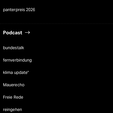
panterpreis 2026
Podcast
bundestalk
fernverbindung
klima update°
Mauerecho
Freie Rede
reingehen