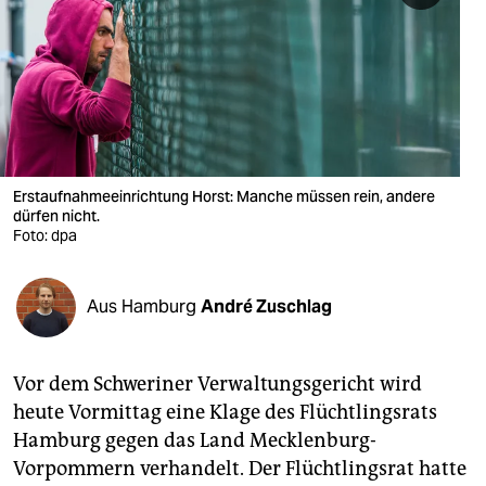
berlin
nord
wahrheit
verlag
verlag
Erstaufnahmeeinrichtung Horst: Manche müssen rein, andere
dürfen nicht.
veranstaltungen
Foto: dpa
shop
Aus Hamburg
André Zuschlag
fragen & hilfe
unterstützen
Vor dem Schweriner Verwaltungsgericht wird
abo
heute Vormittag eine Klage des Flüchtlingsrats
Hamburg gegen das Land Mecklenburg-
genossenschaft
Vorpommern verhandelt. Der Flüchtlingsrat hatte