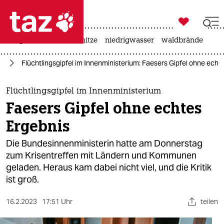

taz zahl ich
krieg in der ukraine
hitze
niedrigwasser
waldbrände

taz zahl ich
ht
Flüchtlingsgipfel im Innenministerium: Faesers Gipfel ohne echt
taz zahl ich
themen
Flüchtlingsgipfel im Innenministerium
Faesers Gipfel ohne echtes
politik
Ergebnis
öko
Die Bundesinnenministerin hatte am Donnerstag
zum Krisentreffen mit Ländern und Kommunen
gesellschaft
geladen. Heraus kam dabei nicht viel, und die Kritik
ist groß.
kultur
sport
16.2.2023
17:51 Uhr
teilen