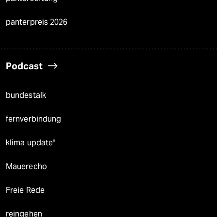
panterpreis 2026
Podcast
bundestalk
fernverbindung
klima update°
Mauerecho
Freie Rede
reingehen