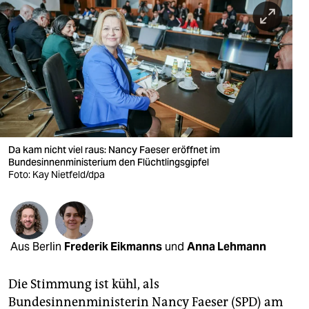
berlin
nord
wahrheit
verlag
verlag
veranstaltungen
Da kam nicht viel raus: Nancy Faeser eröffnet im
Bundesinnenministerium den Flüchtlingsgipfel
shop
Foto: Kay Nietfeld/dpa
fragen & hilfe
unterstützen
Aus Berlin
Frederik Eikmanns
und
Anna Lehmann
abo
Die Stimmung ist kühl, als
genossenschaft
Bundesinnenministerin Nancy Fae­ser (SPD) am