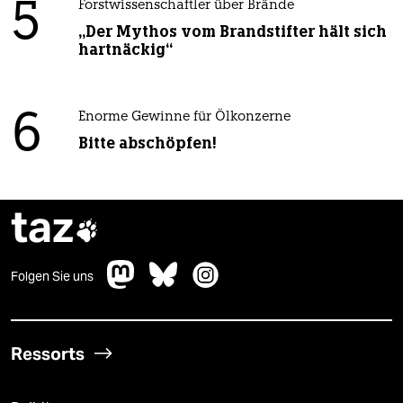
5
Forstwissenschaftler über Brände
„Der Mythos vom Brandstifter hält sich
hartnäckig“
6
Enorme Gewinne für Ölkonzerne
Bitte abschöpfen!
taz

Folgen Sie uns
Ressorts