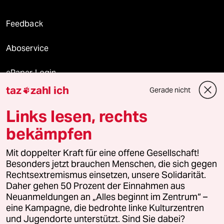
Feedback
Aboservice
ePaper Login
taz
zahl ich
Gerade nicht

Downloads für Abonnierende
Links lesen, rechts
bekämpfen
© 2026 taz Verlags und Vertriebs GmbH
Mit doppelter Kraft für eine offene Gesellschaft!
Alle Rechte vorbehalten. Bei rechtlichen Fragen oder für Genehmigungen
wenden Sie sich bitte an
lizenzen@taz.de
Besonders jetzt brauchen Menschen, die sich gegen
Rechtsextremismus einsetzen, unsere Solidarität.
Daher gehen 50 Prozent der Einnahmen aus
Feedback
Redaktionsstatut
Kommune-Richtlinien
KI-
Neuanmeldungen an „Alles beginnt im Zentrum“ –
eine Kampagne, die bedrohte linke Kulturzentren
Leitlinie
Informant
Datenschutz
Impressum
AGB
und Jugendorte unterstützt. Sind Sie dabei?