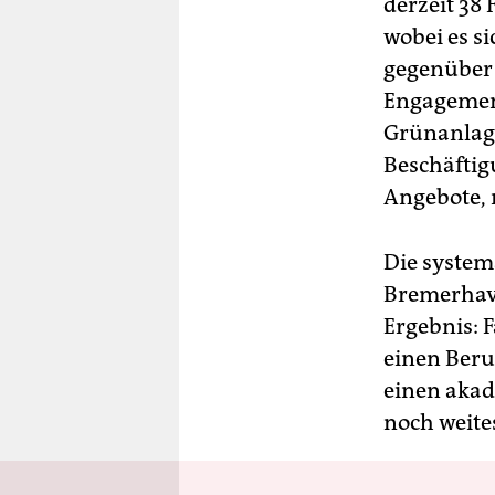
derzeit 38
wobei es si
gegenüber 
Engagement
Grünanlage
Beschäftig
Angebote, 
Die system
Bremerhav
Ergebnis: 
einen Beruf
einen akad
noch weite