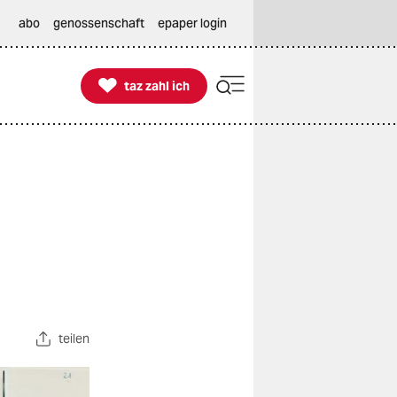
abo
genossenschaft
epaper login

taz zahl ich
taz zahl ich
teilen