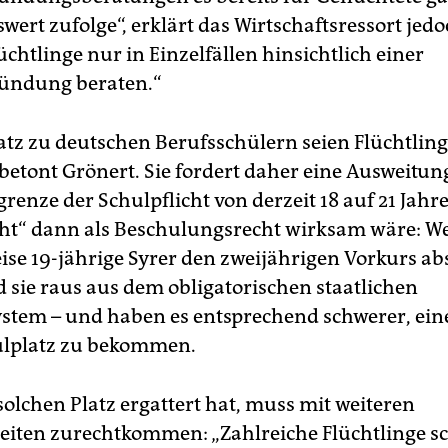
ert zufolge“, erklärt das Wirtschaftsressort jedo
chtlinge nur in Einzelfällen hinsichtlich einer
ründung beraten.“
tz zu deutschen Berufsschülern seien Flüchtling
 betont Grönert. Sie fordert daher eine Ausweitun
renze der Schulpflicht von derzeit 18 auf 21 Jahr
icht“ dann als Beschulungsrecht wirksam wäre: 
ise 19-jährige Syrer den zweijährigen Vorkurs abs
d sie raus aus dem obligatorischen staatlichen
stem – und haben es entsprechend schwerer, ein
ulplatz zu bekommen.
solchen Platz ergattert hat, muss mit weiteren
eiten zurechtkommen: „Zahlreiche Flüchtlinge sc