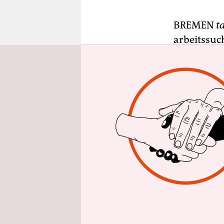
epaper login
BREMEN
t
arbeitssuch
6.400 Pers
Bremen-Sta
Frauen ger
Aus Sicht 
der Geflüc
dürfe sich 
Sigrid Grö
wird das s
oder zumin
Unterstütz
Angebote 