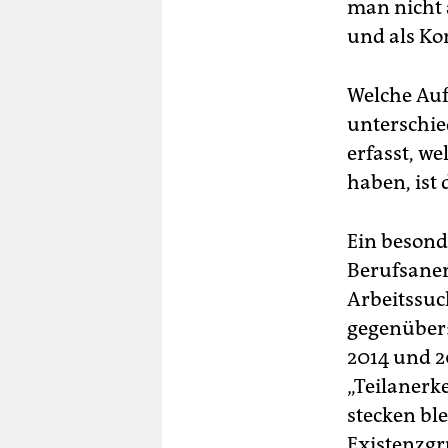
man nicht 
und als K
Welche Auf
unterschie
erfasst, w
haben, ist 
Ein besond
Berufsaner
Arbeitssuc
gegenüber:
2014 und 
„Teilanerk
stecken blei
Existenzgr