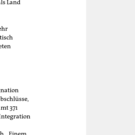
als Land
ehr
tisch
eten
gnation
bschlüsse,
mt 371
Integration
ab. „Einem