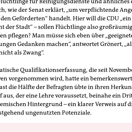
 Flüchtlinge für Reinigungsdienste und ähnliches 
ch, wie der Senat erklärt, „um verpflichtende An
den Geförderten“ handelt. Hier will die CDU „ein
 der Stadt“ – sollen Flüchtlinge also großräumi
n pflegen? Man müsse sich eben über „geeignet
ungen Gedanken machen“, antwortet Grönert, „al
nicht als Zwang“.
atische Qualifikationserfassung, die seit Novemb
en vorgenommen wird, hatte ein bemerkenswert
Fast die Hälfte der Befragten übte in ihren Herku
 aus, der eine Lehre voraussetzt, beinahe ein Drit
emischen Hintergrund – ein klarer Verweis auf di
stgehend ungenutzten Potenziale.