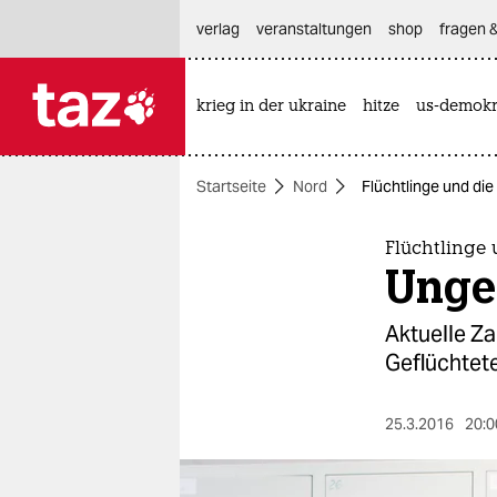
hautnavigation anspringen
hauptinhalt anspringen
footer anspringen
verlag
veranstaltungen
shop
fragen &
krieg in der ukraine
hitze
us-demokr

taz zahl ich
taz zahl ich
Startseite
Nord
Flüchtlinge und die
themen
politik
Flüchtlinge 
Unge
öko
Aktuelle Za
gesellschaft
Geflüchtete
kultur
25.3.2016
20:0
sport