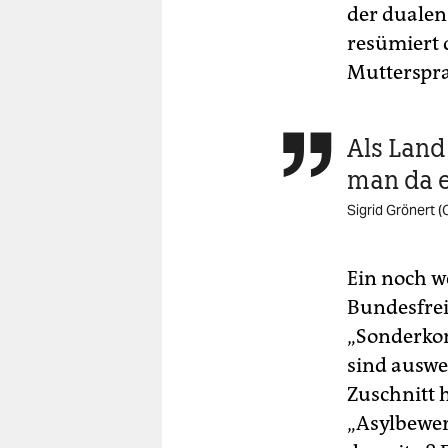
der dualen
resümiert 
Mutterspra
Als Land

man da 
Sigrid Grönert 
Ein noch w
Bundesfrei
„Sonderkon
sind auswei
Zuschnitt 
„Asylbewer