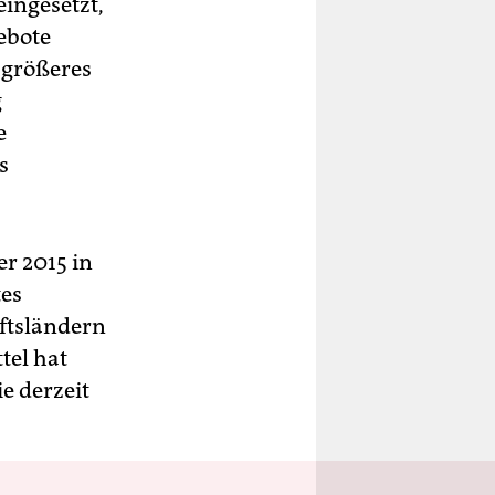
eingesetzt,
gebote
 größeres
g
e
s
er 2015 in
es
nftsländern
tel hat
e derzeit