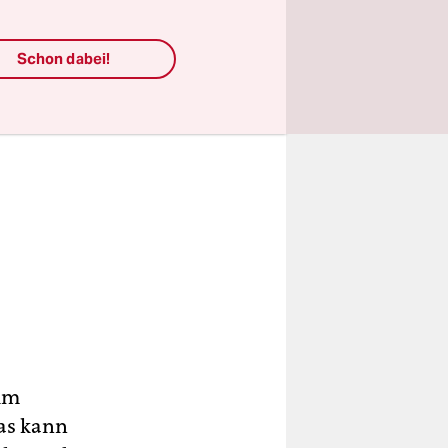
Schon dabei!
 im
Das kann