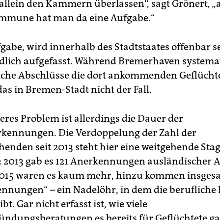
allein den Kammern überlassen“, sagt Grönert, „
ommune hat man da eine Aufgabe.“
gabe, wird innerhalb des Stadtstaates offenbar s
dlich aufgefasst. Während Bremerhaven systema
elche Abschlüsse die dort ankommenden Geflücht
das in Bremen-Stadt nicht der Fall.
eres Problem ist allerdings die Dauer der
kennungen. Die Verdoppelung der Zahl der
henden seit 2013 steht hier eine weitgehende Sta
 2013 gab es 121 Anerkennungen ausländischer A
2015 waren es kaum mehr, hinzu kommen insgesa
ennungen“ – ein Nadelöhr, in dem die berufliche 
bt. Gar nicht erfasst ist, wie viele
ündungsberatungen es bereits für Geflüchtete g