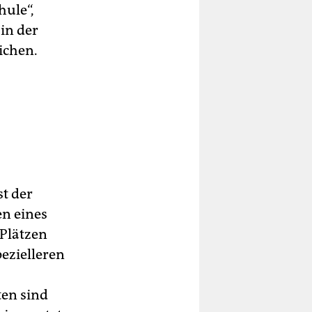
ule“,
in der
ichen.
t der
n eines
Plätzen
pezielleren
ten sind