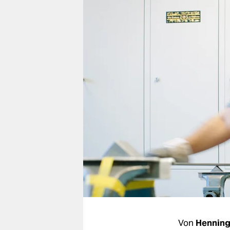
berlin
nord
wahrheit
verlag
verlag
veranstaltungen
shop
fragen & hilfe
unterstützen
abo
genossenschaft
Von
Henning