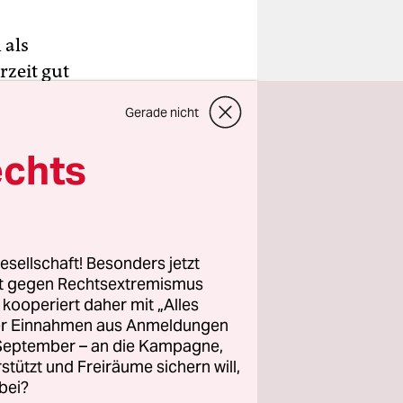
 als
rzeit gut
e auch für
Gerade nicht
ender
echts
ntegration
 Senat
r CDU,
esellschaft! Besonders jetzt
eitsagentur
rt gegen Rechtsextremismus
z kooperiert daher mit „Alles
t, Arbeits-
ller Einnahmen aus Anmeldungen
stärkere
. September – an die Kampagne,
 die 700
rstützt und Freiräume sichern will,
bei?