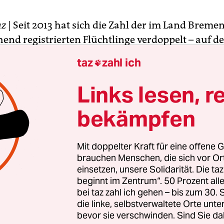
az
| Seit 2013 hat sich die Zahl der im Land Bremen
end registrierten Flüchtlinge verdoppelt – auf de
onen. Sowohl bei den Zahlen für Bremerhaven wi
taz
zahl ich

dt fällt dabei auf, dass der Zuwachs arbeitssuch
inger ausfällt als bei den Männern.
Links lesen, r
bekämpfen
der CDU tut der Senat deutlich zu wenig, um die I
hteten in den Arbeitsmarkt voranzubringen. Der
nicht, sagt die flüchtlingspolitische Sprechern de
Mit doppelter Kraft für eine offene G
nert, auf den Standpunkt zurückziehen, „die Arb
brauchen Menschen, die sich vor O
einsetzen, unsere Solidarität. Die ta
chon richten“. Auch das Engagement der Wirtschaf
beginnt im Zentrum“. 50 Prozent a
dest Praktikumsplätze bereitzustellen, brauche 
bei taz zahl ich gehen – bis zum 30
ung. Bislang haben rund 200 Bremer Betriebe an
die linke, selbstverwaltete Orte unte
gemacht.
bevor sie verschwinden. Sind Sie da