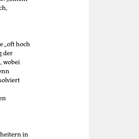
ch,
e „oft hoch
g der
e, wobei
Wenn
olviert
en
heitern in