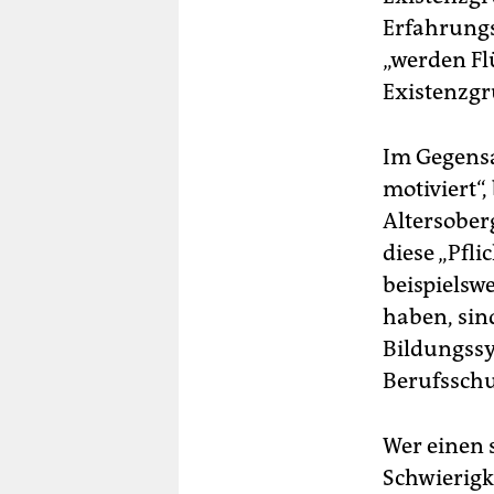
Erfahrungsw
„werden Flü
Existenzg
Im Gegensa
motiviert“,
Altersoberg
diese „Pfl
beispielswe
haben, sin
Bildungssy
Berufssch
Wer einen 
Schwierigk