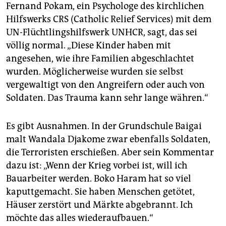
Fernand Pokam, ein Psychologe des kirchlichen
475.000 Kinder
in der Region sind vom Tod bedroht,
Hilfswerks CRS (Catholic Relief Services) mit dem
weil es keine Gesundheitsversorgung mehr gibt und
UN-Flüchtlingshilfswerk UNHCR, sagt, das sei
Lebensmittel knapp werden, warnt das UN-
Kinderhilfswerk Unicef. Sein Hilfsappell für 308 Mio.
völlig normal. „Diese Kinder haben mit
US-Dollar sei nur zu 13 Prozent finanziert.
angesehen, wie ihre Familien abgeschlachtet
wurden. Möglicherweise wurden sie selbst
20.000 Kinder
in Nordostnigeria haben ihre Familien
vergewaltigt von den Angreifern oder auch von
verloren.
Soldaten. Das Trauma kann sehr lange währen.“
Mehrere hundert Kinder
wurden von Boko Haram
entführt, unter anderem in Chibok, und bleiben
Es gibt Ausnahmen. In der Grundschule Baigai
spurlos verschwunden.
malt Wandala Djakome zwar ebenfalls Soldaten,
86 Kinder
hat Boko Haram als Selbstmordattentäter
die Terroristen erschießen. Aber sein Kommentar
eingesetzt.
dazu ist: „Wenn der Krieg vorbei ist, will ich
Bauarbeiter werden. Boko Haram hat so viel
kaputtgemacht. Sie haben Menschen getötet,
Häuser zerstört und Märkte abgebrannt. Ich
möchte das alles wiederaufbauen.“