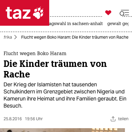

taz zahl ich
nahost-konflikt
landtagswahl in sachsen-anhalt
gewalt gege

taz zahl ich
Afrika
Flucht wegen Boko Haram: Die Kinder träumen von Rache
taz zahl ich
themen
Flucht wegen Boko Haram
Die Kinder träumen von
politik
Rache
öko
Der Krieg der Islamisten hat tausenden
Schulkindern im Grenzgebiet zwischen Nigeria und
gesellschaft
Kamerun ihre Heimat und ihre Familien geraubt. Ein
Besuch.
kultur
sport
25.8.2016
19:56 Uhr
teilen