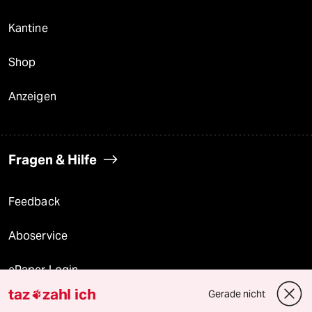
Kantine
Shop
Anzeigen
Fragen & Hilfe
Feedback
Aboservice
ePaper Login
taz
zahl ich
Gerade nicht

Downloads für Abonnierende