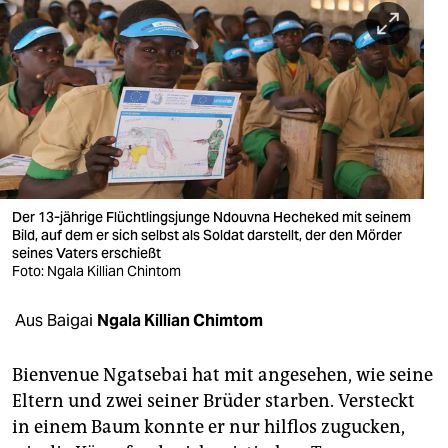
berlin
nord
wahrheit
verlag
verlag
veranstaltungen
Der 13-jährige Flüchtlingsjunge Ndouvna Hecheked mit seinem
Bild, auf dem er sich selbst als Soldat darstellt, der den Mörder
seines Vaters erschießt
shop
Foto: Ngala Killian Chintom
fragen & hilfe
Aus Baigai
Ngala Killian Chimtom
unterstützen
Bienvenue Ngatsebai hat mit angesehen, wie seine
abo
Eltern und zwei seiner Brüder starben. Versteckt
genossenschaft
in einem Baum konnte er nur hilflos zugucken,