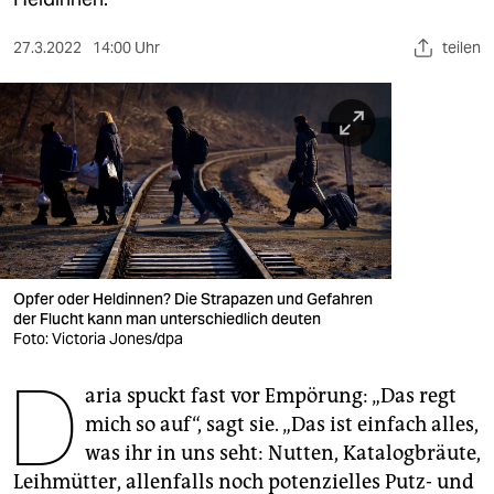
berlin
nord
27.3.2022
14:00 Uhr
teilen
wahrheit
verlag
verlag
veranstaltungen
shop
Opfer oder Heldinnen? Die Strapazen und Gefahren
der Flucht kann man unterschiedlich deuten
fragen & hilfe
Foto: Victoria Jones/dpa
unterstützen
D
aria spuckt fast vor Empörung: „Das regt
abo
mich so auf“, sagt sie. „Das ist einfach alles,
was ihr in uns seht: Nutten, Katalogbräute,
genossenschaft
Leihmütter, allenfalls noch potenzielles Putz- und