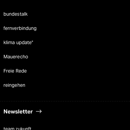
bundestalk
fernverbindung
klima update°
Mauerecho
Freie Rede
reingehen
Newsletter
team zukunft