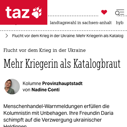

taz zahl ich
niedrigwasser
rente
landtagswahl in sachsen-anhalt
hybri

taz zahl ich
ht
Flucht vor dem Krieg in der Ukraine: Mehr Kriegerin als Katalogb
taz zahl ich
themen
Flucht vor dem Krieg in der Ukraine
Mehr Kriegerin als Katalogbraut
politik
öko
Kolumne
Provinzhauptstadt
gesellschaft
von
Nadine Conti
kultur
Menschenhandel-Warnmeldungen erfüllen die
Kolumnistin mit Unbehagen. Ihre Freundin Daria
sport
schimpft auf die Verzwergung ukrainischer
Heldinnen.