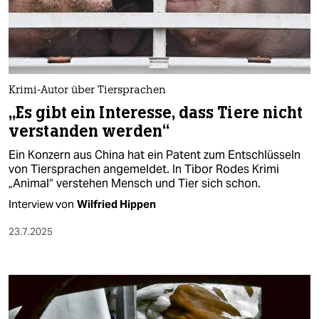
berlin
nord
wahrheit
Krimi-Autor über Tiersprachen
verlag
„Es gibt ein Interesse, dass Tiere nicht
verlag
verstanden werden“
veranstaltungen
Ein Konzern aus China hat ein Patent zum Entschlüsseln
von Tiersprachen angemeldet. In Tibor Rodes Krimi
shop
„Animal“ verstehen Mensch und Tier sich schon.
Interview von
Wilfried Hippen
fragen & hilfe
23.7.2025
unterstützen
abo
genossenschaft