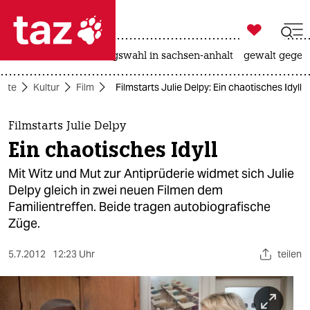

taz zahl ich
hitze
surfen
landtagswahl in sachsen-anhalt
gewalt gegen

taz zahl ich
eite
Kultur
Film
Filmstarts Julie Delpy: Ein chaotisches Idyll
taz zahl ich
themen
Filmstarts Julie Delpy
Ein chaotisches Idyll
politik
Mit Witz und Mut zur Antiprüderie widmet sich Julie
öko
Delpy gleich in zwei neuen Filmen dem
Familientreffen. Beide tragen autobiografische
gesellschaft
Züge.
kultur
5.7.2012
12:23 Uhr
teilen
sport