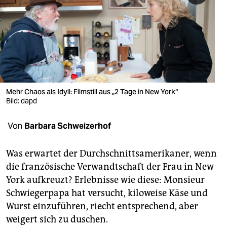
berlin
nord
wahrheit
verlag
verlag
Mehr Chaos als Idyll: Filmstill aus „2 Tage in New York“
Bild: dapd
veranstaltungen
Von
Barbara Schweizerhof
shop
fragen & hilfe
Was erwartet der Durchschnittsamerikaner, wenn
die französische Verwandtschaft der Frau in New
unterstützen
York aufkreuzt? Erlebnisse wie diese: Monsieur
abo
Schwiegerpapa hat versucht, kiloweise Käse und
Wurst einzuführen, riecht entsprechend, aber
genossenschaft
weigert sich zu duschen.