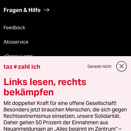
Fragen & Hilfe
Feedback
Aboservice
ePaper Login
taz
zahl ich
Gerade nicht

Downloads für Abonnierende
Links lesen, rechts
bekämpfen
© 2026 taz Verlags und Vertriebs GmbH
Alle Rechte vorbehalten. Bei rechtlichen Fragen oder für Genehmigungen
Mit doppelter Kraft für eine offene Gesellschaft!
wenden Sie sich bitte an
lizenzen@taz.de
Besonders jetzt brauchen Menschen, die sich gegen
Rechtsextremismus einsetzen, unsere Solidarität.
Daher gehen 50 Prozent der Einnahmen aus
Feedback
Redaktionsstatut
Kommune-Richtlinien
KI-
Neuanmeldungen an „Alles beginnt im Zentrum“ –