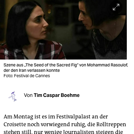
berlin
nord
wahrheit
verlag
verlag
veranstaltungen
Szene aus „The Seed of the Sacred Fig“ von Mohammad Rasoulof,
der den Iran verlassen konnte
Foto: Festival de Cannes
shop
fragen & hilfe
Von
Tim Caspar Boehme
unterstützen
abo
Am Montag ist es im Festivalpalast an der
genossenschaft
Croisette noch vorwiegend ruhig, die Rolltreppen
stehen still, nur wenige Journalisten steigen die