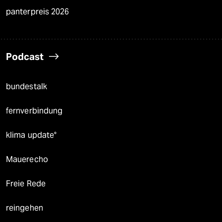
panterpreis 2026
Podcast
bundestalk
fernverbindung
klima update°
Mauerecho
Freie Rede
reingehen