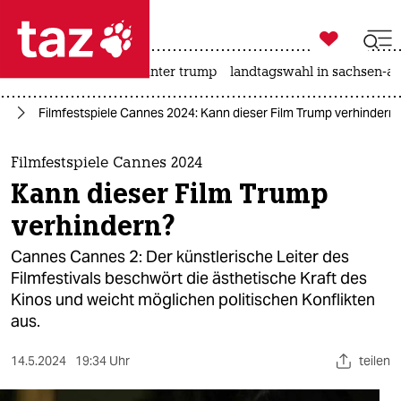

taz zahl ich
nahost-konflikt
usa unter trump
landtagswahl in sachsen-an

taz zahl ich
es
Filmfestspiele Cannes 2024: Kann dieser Film Trump verhindern
taz zahl ich
themen
Filmfestspiele Cannes 2024
Kann dieser Film Trump
politik
verhindern?
öko
Cannes Cannes 2: Der künstlerische Leiter des
Filmfestivals beschwört die ästhetische Kraft des
gesellschaft
Kinos und weicht möglichen politischen Konflikten
aus.
kultur
sport
14.5.2024
19:34 Uhr
teilen