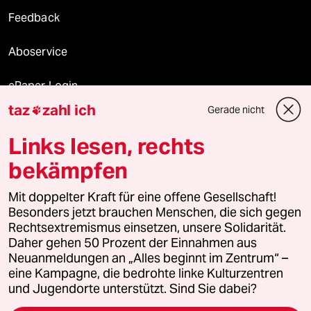
Feedback
Aboservice
ePaper Login
taz
zahl ich
Gerade nicht

Downloads für Abonnierende
Links lesen, rechts
bekämpfen
© 2026 taz Verlags und Vertriebs GmbH
Mit doppelter Kraft für eine offene Gesellschaft!
Alle Rechte vorbehalten. Bei rechtlichen Fragen oder für Genehmigungen
wenden Sie sich bitte an
lizenzen@taz.de
Besonders jetzt brauchen Menschen, die sich gegen
Rechtsextremismus einsetzen, unsere Solidarität.
Daher gehen 50 Prozent der Einnahmen aus
Feedback
Redaktionsstatut
Kommune-Richtlinien
KI-
Neuanmeldungen an „Alles beginnt im Zentrum“ –
eine Kampagne, die bedrohte linke Kulturzentren
Leitlinie
Informant
Datenschutz
Impressum
AGB
und Jugendorte unterstützt. Sind Sie dabei?