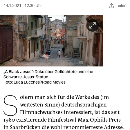
berlin
14.1.2021
12:30 Uhr
teilen
nord
wahrheit
verlag
verlag
veranstaltungen
„A Black Jesus“: Doku über Geflüchtete und eine
shop
Schwarze Jesus-Statue
Foto: Luca Lucchesi/Road Movies
fragen & hilfe
S
unterstützen
ofern man sich für die Werke des (im
weitesten Sinne) deutschsprachigen
abo
Filmnachwuchses interessiert, ist das seit
1980 existierende Filmfestival Max Ophüls Preis
genossenschaft
in Saarbrücken die wohl renommierteste Adresse.