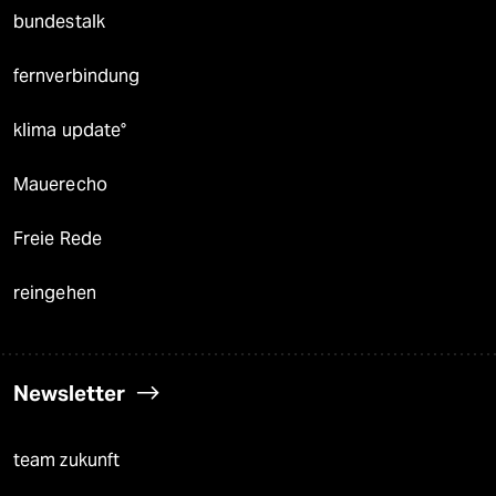
bundestalk
fernverbindung
klima update°
Mauerecho
Freie Rede
reingehen
Newsletter
team zukunft