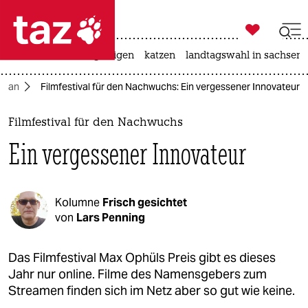

taz zahl ich
ceuta
hitze
bergsteigen
katzen
landtagswahl in sachsen-

taz zahl ich
 Plan
Filmfestival für den Nachwuchs: Ein vergessener Innovateur
taz zahl ich
themen
Filmfestival für den Nachwuchs
Ein vergessener Innovateur
politik
öko
Kolumne
Frisch gesichtet
gesellschaft
von
Lars Penning
kultur
Das Filmfestival Max Ophüls Preis gibt es dieses
Jahr nur online. Filme des Namensgebers zum
sport
Streamen finden sich im Netz aber so gut wie keine.