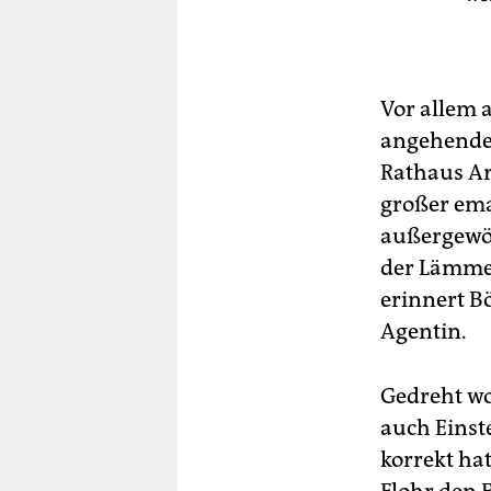
Vor allem a
angehende 
Rathaus Arb
großer ema
außergewöh
der Lämmer
erinnert Bö
Agentin.
Gedreht wor
auch Einst
korrekt ha