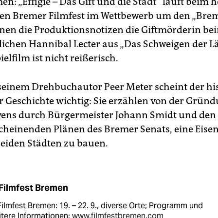
: „Effigie – Das Gift und die Stadt“ läuft beim 
n Bremer Filmfest im Wettbewerb um den „Breme
nen die Produktionsnotizen die Giftmörderin bei
lichen Hannibal Lecter aus „Das Schweigen der 
ielfilm ist nicht reißerisch.
seinem Drehbuchautor Peer Meter scheint der hi
r Geschichte wichtig: Sie erzählen von der Grün
ens durch Bürgermeister Johann Smidt und den
cheinenden Plänen des Bremer Senats, eine Eise
eiden Städten zu bauen.
 Filmfest Bremen
Filmfest Bremen: 19. – 22. 9., diverse Orte; Programm und
tere Informationen:
www.filmfestbremen.com