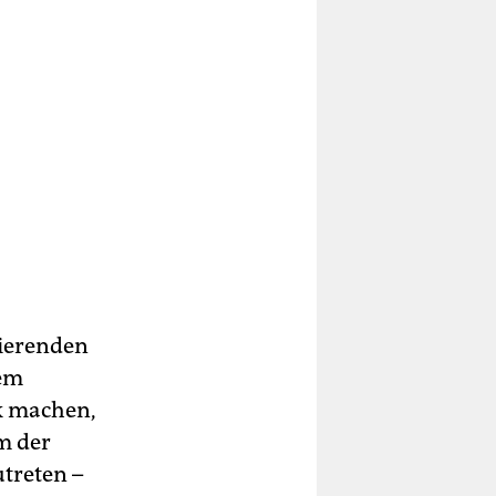
tierenden
dem
ik machen,
m der
utreten –