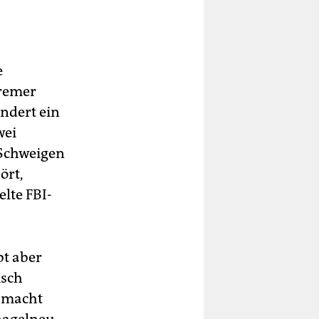
e
Bremer
undert ein
wei
 Schweigen
ört,
lte FBI-
bt aber
isch
n macht