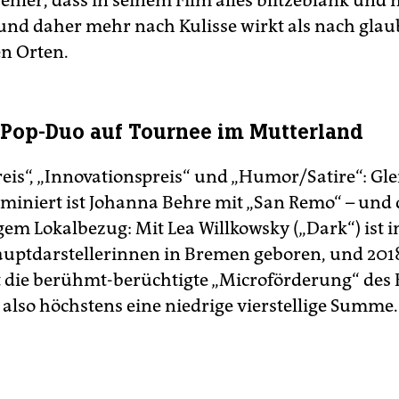
Fehler, dass in seinem Film alles blitzeblank und
 und daher mehr nach Kulisse wirkt als nach gl
en Orten.
o-Pop-Duo auf Tournee im Mutterland
eis“, „Innovationspreis“ und „Humor/Satire“: Gle
miniert ist Johanna Behre mit „San Remo“ – und 
gem Lokalbezug: Mit Lea Willkowsky („Dark“) ist
auptdarstellerinnen in Bremen geboren, und 2018
t die berühmt-berüchtigte „Microförderung“ des
 also höchstens eine niedrige vierstellige Summe.