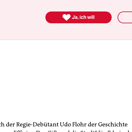
aterstücks „Bremer Freiheit“ sein, ausgestrahlt 

Ja, ich will
ch der Regie-Debütant Udo Flohr der Geschichte