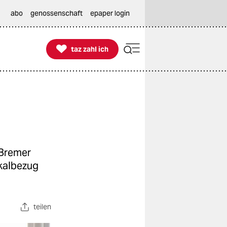
abo
genossenschaft
epaper login

taz zahl ich
taz zahl ich
 „Bremer
okalbezug
teilen