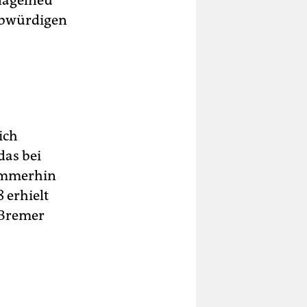
 nagelneu
aubwürdigen
ich
das bei
 immerhin
 erhielt
 Bremer