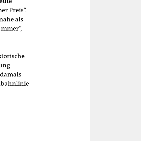
heute
r Preis“.
nahe als
Lämmer“,
storische
dung
 damals
nbahnlinie