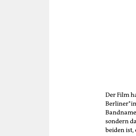
Der Film ha
Berliner*i
Bandnamen 
sondern da
beiden ist