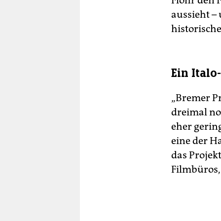
Flohr den 
aussieht –
historisch
Ein Ital
„Bremer Pr
dreimal no
eher gerin
eine der H
das Projek
Filmbüros,