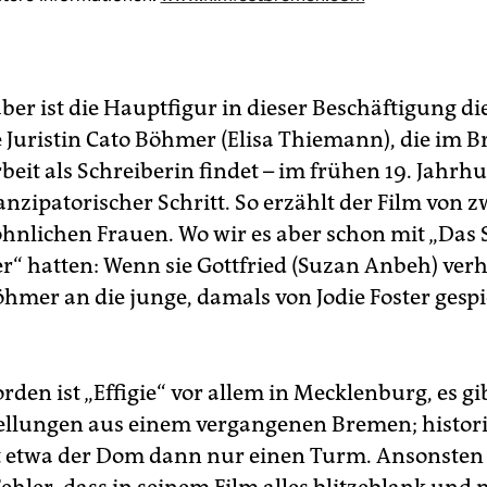
ber ist die Hauptfigur in dieser Beschäftigung di
Juristin Cato Böhmer (Elisa Thiemann), die im 
eit als Schreiberin findet – im frühen 19. Jahrh
nzipatorischer Schritt. So erzählt der Film von z
nlichen Frauen. Wo wir es aber schon mit „Das
“ hatten: Wenn sie Gottfried (Suzan Anbeh) verh
hmer an die junge, damals von Jodie Foster gespie
den ist „Effigie“ vor allem in Mecklenburg, es gi
ellungen aus einem vergangenen Bremen; histor
t etwa der Dom dann nur einen Turm. Ansonste