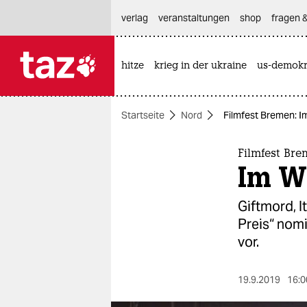
hautnavigation anspringen
hauptinhalt anspringen
footer anspringen
verlag
veranstaltungen
shop
fragen &
hitze
krieg in der ukraine
us-demokr

taz zahl ich
taz zahl ich
Startseite
Nord
Filmfest Bremen: 
themen
politik
Filmfest Br
Im W
öko
Giftmord, I
gesellschaft
Preis“ nom
vor.
kultur
sport
19.9.2019
16:0