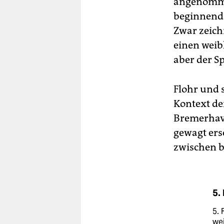
angenommen
beginnende
Zwar zeich
einen weib
aber der Sp
Flohr und 
Kontext de
Bremerhav
gewagt ers
zwischen b
5.
5. 
wei