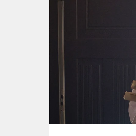
berlin
nord
wahrheit
verlag
verlag
veranstaltungen
shop
fragen & hilfe
unterstützen
abo
genossenschaft