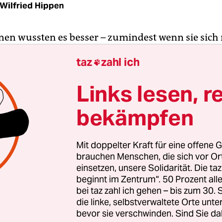
Wilfried Hippen
en wussten es besser – zumindest wenn sie sich 
ichte beschäftigen, gerade auch in ihren dunkle
taz
zahl ich

gen: Als „the first female serial killer in history“
- und folgenden Jahren Aileen Wuornos bezeichn
Links lesen, r
anerin, die insgesamt sieben Männer umgebrac
lize Theron brachte die Rolle in „Monster“ dann 2
bekämpfen
Mit doppelter Kraft für eine offene G
hr als ein Dutzend Menschen hat in Bremen eine
brauchen Menschen, die sich vor O
fried ins Jenseits befördert, und das schon zwisc
einsetzen, unsere Solidarität. Die ta
beginnt im Zentrum“. 50 Prozent a
 mit Mäusegift. Die 1831 hingerichtete Gottfried 
bei taz zahl ich gehen – bis zum 30
eresse auf sich gezogen, auch Filme entstanden, 
die linke, selbstverwaltete Orte unte
en dürfte Rainer Werner Fassbinders TV-­Adaptio
bevor sie verschwinden. Sind Sie da