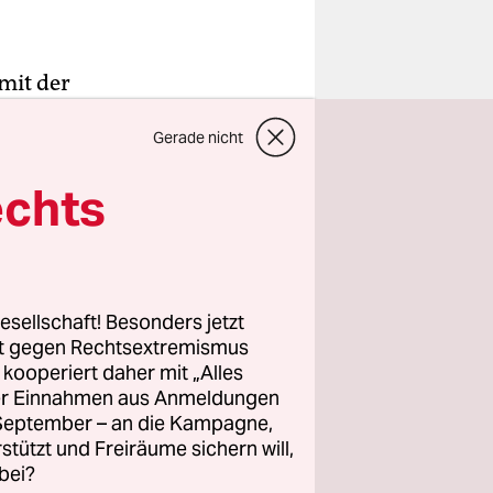
mit der
ren
Gerade nicht
 wurde in
et, eine
echts
ht haben
003 einen
esellschaft! Besonders jetzt
 gewisse
rt gegen Rechtsextremismus
hen 1813
z kooperiert daher mit „Alles
ller Einnahmen aus Anmeldungen
hat immer
. September – an die Kampagne,
am
rstützt und Freiräume sichern will,
n seines
bei?