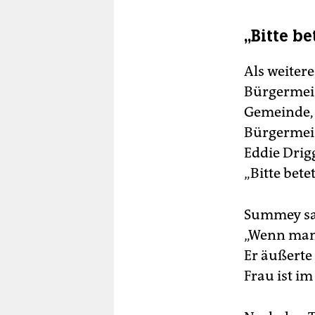
„Bitte be
Als weiter
Bürgermeis
Gemeinde, 
Bürgermeis
Eddie Drig
„Bitte bete
Summey sag
„Wenn man f
Er äußerte
Frau ist i