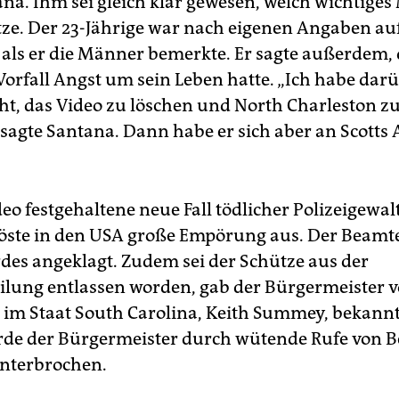
na. Ihm sei gleich klar gewesen, welch wichtiges 
tze. Der 23-Jährige war nach eigenen Angaben a
, als er die Männer bemerkte. Er sagte außerdem, 
orfall Angst um sein Leben hatte. „Ich habe dar
t, das Video zu löschen und North Charleston z
, sagte Santana. Dann habe er sich aber an Scotts
eo festgehaltene neue Fall tödlicher Polizeigewal
öste in den USA große Empörung aus. Der Beamt
es angeklagt. Zudem sei der Schütze aus der
eilung entlassen worden, gab der Bürgermeister 
 im Staat South Carolina, Keith Summey, bekann
rde der Bürgermeister durch wütende Rufe von
unterbrochen.