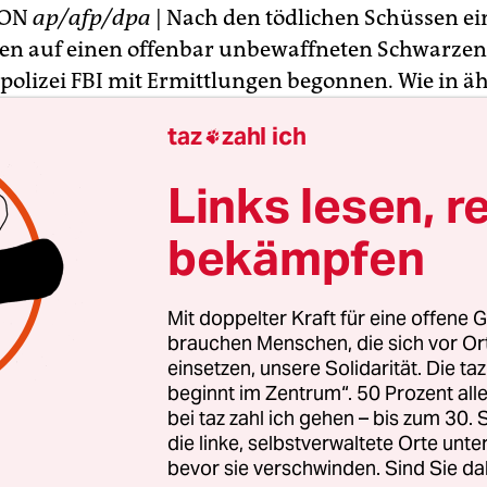
TON
ap/afp/dpa
| Nach den tödlichen Schüssen e
ten auf einen offenbar unbewaffneten Schwarzen
polizei FBI mit Ermittlungen begonnen. Wie in ä
r prüft die Behörde unter anderem, ob der 33 Jahr
taz
zahl ich

e Bürgerrechtsverletzung begangen hat, als er d
n Afroamerikaner von hinten erschoss, wie das
Links lesen, r
sterium in Washington am Mittwoch mitteilte.
bekämpfen
at sich auch der Urheber des Handyvideos zu Wor
evor er die Aufnahme startete, hätten der Polizis
Mit doppelter Kraft für eine offene G
lte Afroamerikaner eine körperliche Auseinander
brauchen Menschen, die sich vor O
gte Feidin Santana dem TV-Sender NBC. „Sie war
einsetzen, unsere Solidarität. Die ta
beginnt im Zentrum“. 50 Prozent a
erinnere mich, dass der Polizist die Kontrolle übe
bei taz zahl ich gehen – bis zum 30
hatte.“ Das Opfer habe nur noch weglaufen wollen
die linke, selbstverwaltete Orte unte
ohung gewesen. Der Beamte „hat eine falsche En
bevor sie verschwinden. Sind Sie da