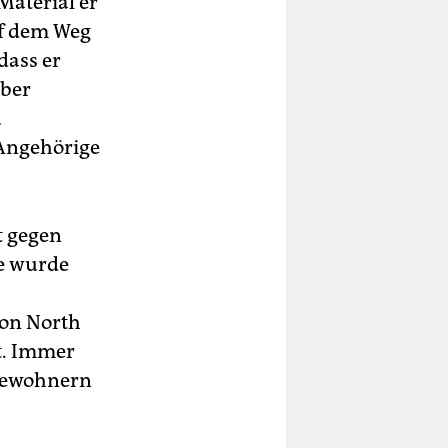
Material er
uf dem Weg
dass er
über
u
 Angehörige
t gegen
e wurde
von North
t. Immer
 Bewohnern