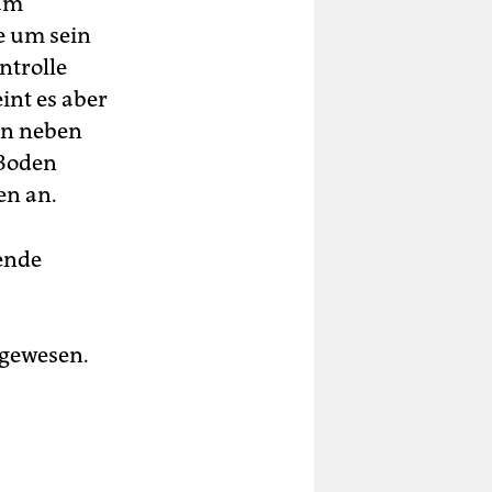
 am
e um sein
ntrolle
int es aber
sen neben
 Boden
en an.
tende
 gewesen.