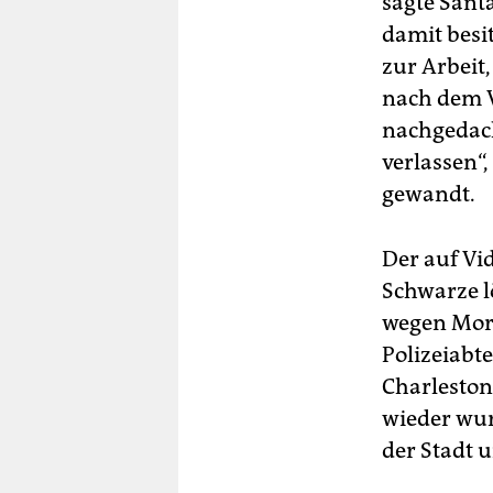
sagte Santa
damit besi
zur Arbeit
nach dem V
nachgedach
verlassen“
gewandt.
Der auf Vid
Schwarze l
wegen Mord
Polizeiabt
Charleston
wieder wu
der Stadt 