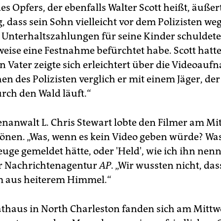
es Opfers, der ebenfalls Walter Scott heißt, äußer
 dass sein Sohn vielleicht vor dem Polizisten we
 er Unterhaltszahlungen für seine Kinder schuldet
eise eine Festnahme befürchtet habe. Scott hatte
in Vater zeigte sich erleichtert über die Videoau
n des Polizisten verglich er mit einem Jäger, der
urch den Wald läuft.“
enanwalt L. Chris Stewart lobte den Filmer am Mi
önen. „Was, wenn es kein Video geben würde? Wa
euge gemeldet hätte, oder 'Held', wie ich ihn nenn
r Nachrichtenagentur
AP
. „Wir wussten nicht, das
m aus heiterem Himmel.“
thaus in North Charleston fanden sich am Mitt