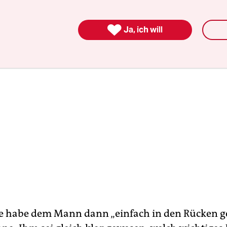
 und man bezahlt für seine Entscheidungen ein Le

Ja, ich will
 habe dem Mann dann „einfach in den Rücken g