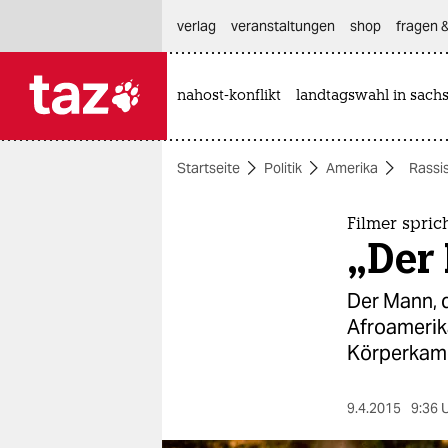
hautnavigation anspringen
hauptinhalt anspringen
footer anspringen
verlag
veranstaltungen
shop
fragen &
nahost-konflikt
landtagswahl in sach

taz zahl ich
taz zahl ich
Startseite
Politik
Amerika
Rassi
themen
politik
Filmer spric
„Der 
öko
Der Mann, d
gesellschaft
Afroamerika
Körperkame
kultur
sport
9.4.2015
9:36 