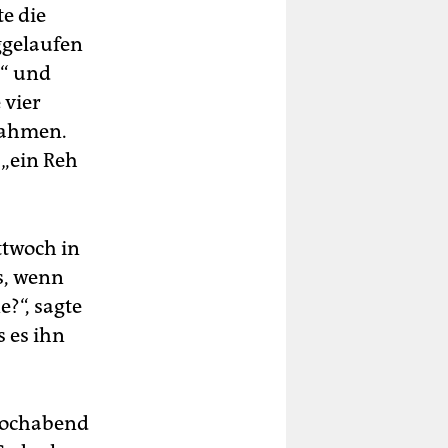
te die
ggelaufen
e“ und
 vier
fnahmen.
 „ein Reh
ttwoch in
s, wenn
e?“, sagte
s es ihn
wochabend