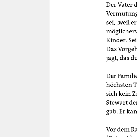
Der Vater d
Vermutung,
sei, „weil
möglicherw
Kinder. Se
Das Vorgehe
jagt, das d
Der Famili
höchsten T
sich kein Z
Stewart de
gab. Er ka
Vor dem Ra