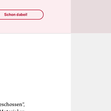
ben lang.“
Schon dabei!
eschossen“,