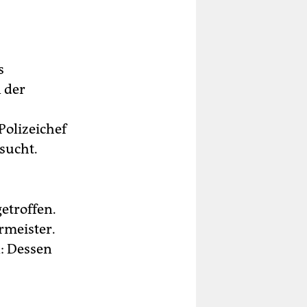
s
 der
olizeichef
sucht.
etroffen.
rmeister.
n: Dessen