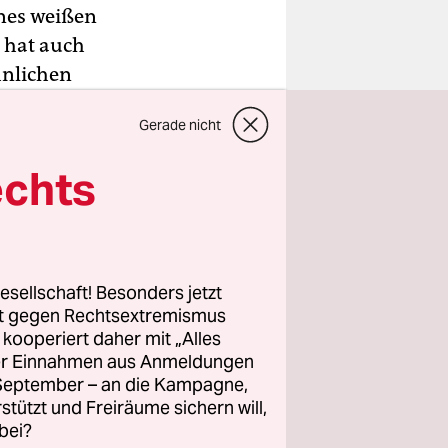
ines weißen
 hat auch
hnlichen
e alte
Gerade nicht
en
echts
t
t und der
esellschaft! Besonders jetzt
setzung
rt gegen Rechtsextremismus
en auf dem
z kooperiert daher mit „Alles
ller Einnahmen aus Anmeldungen
r die
. September – an die Kampagne,
 und sei
rstützt und Freiräume sichern will,
tscheidung
bei?