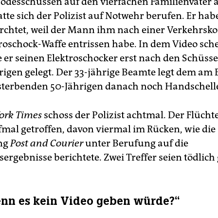
odesschüssen auf den vierfachen Familienvater
tte sich der Polizist auf Notwehr berufen. Er hab
rchtet, weil der Mann ihm nach einer Verkehrsko
troschock-Waffe entrissen habe. In dem Video sche
be er seinen Elektroschocker erst nach den Schüs
rigen gelegt. Der 33-jährige Beamte legt dem am
sterbenden 50-Jährigen danach noch Handschell
ork Times
schoss der Polizist achtmal. Der Flüch
mal getroffen, davon viermal im Rücken, wie die
ung
Post and Courier
unter Berufung auf die
ergebnisse berichtete. Zwei Treffer seien tödlich
nn es kein Video geben würde?“