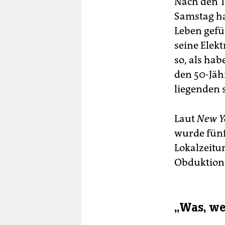
Nach den T
Samstag ha
Leben gefü
seine Elek
so, als ha
den 50-Jäh
liegenden 
Laut
New Y
wurde fünf
Lokalzeit
Obduktions
„Was, we