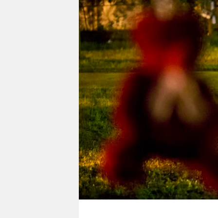
berlin
nord
wahrheit
verlag
verlag
veranstaltungen
shop
fragen & hilfe
unterstützen
abo
genossenschaft