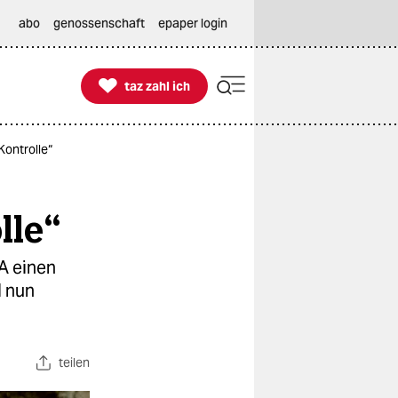
abo
genossenschaft
epaper login

taz zahl ich
taz zahl ich
Kontrolle“
lle“
SA einen
l nun
teilen