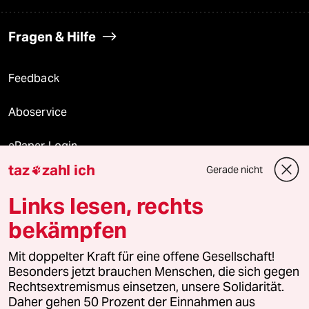
Fragen & Hilfe
Feedback
Aboservice
ePaper Login
taz
zahl ich
Gerade nicht

Downloads für Abonnierende
Links lesen, rechts
bekämpfen
© 2026 taz Verlags und Vertriebs GmbH
Mit doppelter Kraft für eine offene Gesellschaft!
Alle Rechte vorbehalten. Bei rechtlichen Fragen oder für Genehmigungen
wenden Sie sich bitte an
lizenzen@taz.de
Besonders jetzt brauchen Menschen, die sich gegen
Rechtsextremismus einsetzen, unsere Solidarität.
Daher gehen 50 Prozent der Einnahmen aus
Feedback
Redaktionsstatut
Kommune-Richtlinien
KI-