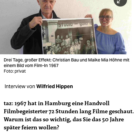
berlin
nord
wahrheit
verlag
verlag
Drei Tage, großer Effekt: Christian Bau und Maike Mia Höhne mit
einem Bild vom Film-In 1967
veranstaltungen
Foto: privat
shop
Interview von
Wilfried Hippen
fragen & hilfe
unterstützen
taz: 1967 hat in Hamburg eine Handvoll
Filmbegeisterter 72 Stunden lang Filme geschaut.
abo
Warum ist das so wichtig, das Sie das 50 Jahre
später feiern wollen?
genossenschaft