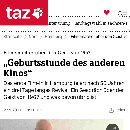

taz zahl ich
nahost-konflikt
usa unter trump
landtagswahl in sachsen-an

taz zahl ich
Startseite
Nord
Hamburg
Filmemacher über den Geist von
taz zahl ich
themen
Filmemacher über den Geist von 1967
„Geburtsstunde des anderen
politik
Kinos“
öko
Das erste Film-In in Hamburg feiert nach 50 Jahren
ein drei Tage langes Revival. Ein Gespräch über den
gesellschaft
Geist von 1967 und was davon übrig ist.
kultur
27.9.2017
18:21 Uhr
teilen
sport