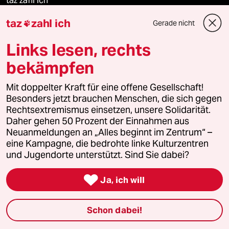
taz zahl ich
taz
zahl ich
Gerade nicht

taz lab Infobrief
Links lesen, rechts
bekämpfen
Veranstaltungen
Mit doppelter Kraft für eine offene Gesellschaft!
Besonders jetzt brauchen Menschen, die sich gegen
Demnächst
Rechtsextremismus einsetzen, unsere Solidarität.
Daher gehen 50 Prozent der Einnahmen aus
Vor Ort
Neuanmeldungen an „Alles beginnt im Zentrum“ –
eine Kampagne, die bedrohte linke Kulturzentren
Live im Stream
und Jugendorte unterstützt. Sind Sie dabei?

Vergangene
Ja, ich will
taz lab 2027
Schon dabei!