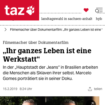

taz zahl ich
niedrigwasser
rente
landtagswahl in sachsen-anhalt
hybri

taz zahl ich
le
Filmemacher über Dokumentarfilm: „Ihr ganzes Leben ist eine W
taz zahl ich
themen
Filmemacher über Dokumentarfilm
„Ihr ganzes Leben ist eine
politik
Werkstatt“
öko
In der „Hauptstadt der Jeans“ in Brasilien arbeiten
die Menschen als Sklaven ihrer selbst. Marcelo
gesellschaft
Gomes porträtiert sie in seiner Doku.
kultur
15.2.2019
8:24 Uhr
teilen
sport