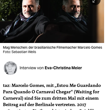
berlin
nord
wahrheit
verlag
verlag
Mag Menschen: der brasilianische Filmemacher Marcelo Gomes
Foto: Sebastian Wells
veranstaltungen
shop
Interview von
Eva-Christina Meier
fragen & hilfe
unterstützen
taz: Marcelo Gomes, mit „Estou Me Guardando
Para Quando O Carnaval Chegar“ (Waiting for
abo
Carneval) sind Sie zum dritten Mal mit einem
genossenschaft
Beitrag auf der Berlinale vertreten. 2017