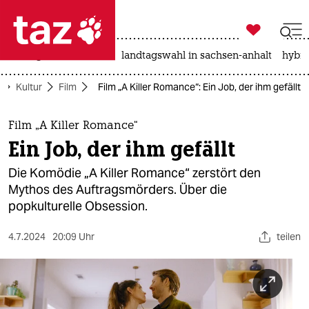

taz zahl ich
niedrigwasser
rente
landtagswahl in sachsen-anhalt
hybri

taz zahl ich
Kultur
Film
Film „A Killer Romance“: Ein Job, der ihm gefällt
taz zahl ich
themen
Film „A Killer Romance“
Ein Job, der ihm gefällt
politik
Die Komödie „A Killer Romance“ zerstört den
öko
Mythos des Auftragsmörders. Über die
popkulturelle Obsession.
gesellschaft
4.7.2024
20:09 Uhr
teilen
kultur
sport