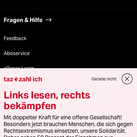
Fragen & Hilfe
Feedback
Aboservice
ePaper Login
taz
zahl ich
Gerade nicht

Downloads für Abonnierende
Links lesen, rechts
bekämpfen
© 2026 taz Verlags und Vertriebs GmbH
Mit doppelter Kraft für eine offene Gesellschaft!
Alle Rechte vorbehalten. Bei rechtlichen Fragen oder für Genehmigungen
wenden Sie sich bitte an
lizenzen@taz.de
Besonders jetzt brauchen Menschen, die sich gegen
Rechtsextremismus einsetzen, unsere Solidarität.