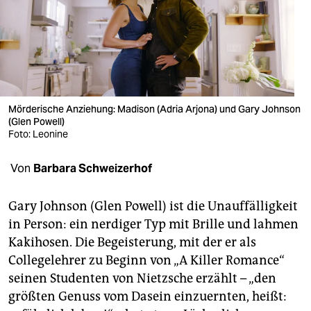
berlin
nord
wahrheit
verlag
Mörderische Anziehung: Madison (Adria Arjona) und Gary Johnson
(Glen Powell)
verlag
Foto: Leonine
veranstaltungen
Von
Barbara Schweizerhof
shop
fragen & hilfe
Gary Johnson (Glen Powell) ist die Unauffälligkeit
in Person: ein nerdiger Typ mit Brille und lahmen
unterstützen
Kakihosen. Die Begeisterung, mit der er als
Collegelehrer zu Beginn von „A Killer Romance“
abo
seinen Studenten von Nietzsche erzählt – „den
genossenschaft
größten Genuss vom Dasein einzuernten, heißt: