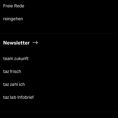
Freie Rede
reingehen
Newsletter
team zukunft
taz frisch
taz zahl ich
taz lab Infobrief