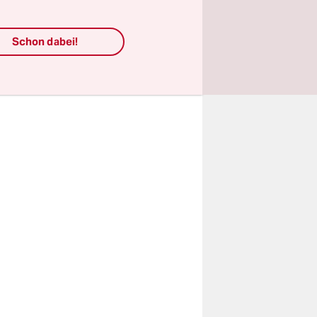
rmellen
eetings und
Schon dabei!