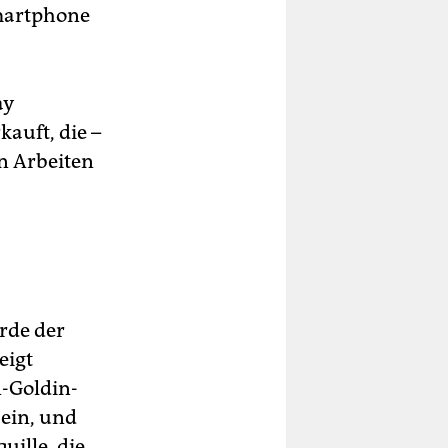
Smartphone
ay
auft, die –
n Arbeiten
rde der
eigt
-Goldin-
 ein, und
uille, die