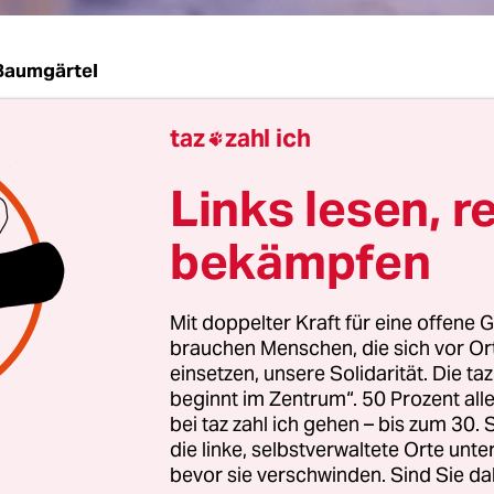
Baumgärtel
taz
zahl ich
Jahren Coronapause ist die Transmediale zurück 

as Berliner Medienkunstfestival 2021 und 2022 
Links lesen, r
tfand,
hatte man sich diesmal für Ausstellung un
programm in der Akademie der Künste am Hans
bekämpfen
t. Und während viele Theater, Kinos und Museen 
likum noch nicht von der Couch zurück in die
Mit doppelter Kraft für eine offene G
ten bewegen konnten, standen bei der Eröffnung 
brauchen Menschen, die sich vor O
le die Besucher um den Block.
einsetzen, unsere Solidarität. Die ta
beginnt im Zentrum“. 50 Prozent a
bei taz zahl ich gehen – bis zum 30
al hat sein internationales Publikum trotz Pande
die linke, selbstverwaltete Orte unte
rade die medienaffinsten Menschen haben offen
bevor sie verschwinden. Sind Sie da