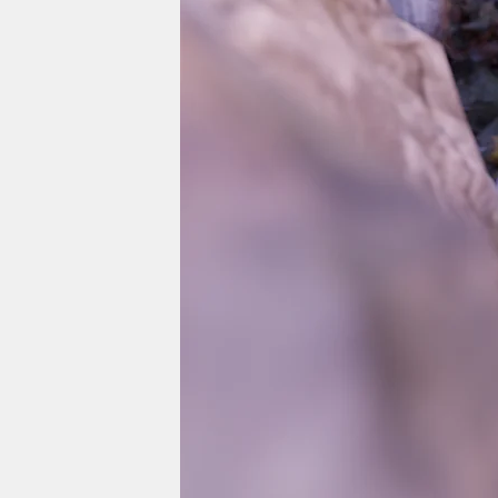
berlin
nord
wahrheit
verlag
verlag
veranstaltungen
shop
fragen & hilfe
unterstützen
abo
genossenschaft