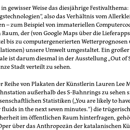
 in gewisser Weise das diesjährige Festivalthema:
gstechnologien“, also das Verhältnis vom Allerkl
en – zum Beispiel von immateriellen Computerco
 Raum, der (von Google Maps über die Lieferapps
el bis zu computergenerierten Wetterprognosen
tionen) unsere Umwelt umgestaltet. Ein großer 
le ist darum diesmal in der Ausstellung „Out of 
nze Stadt verteilt zu sehen.
r Reihe von Plakaten der Künstlerin Lauren Lee 
ahnstation außerhalb des S-Bahnrings zu sehen 
senschaftlichen Statistiken („You are likely to hav
 fluids in the next seven minutes.“) die trügerisc
herheit im öffentlichen Raum hinterfragen, geh
Oper über das Anthropozän der katalanischen Kü