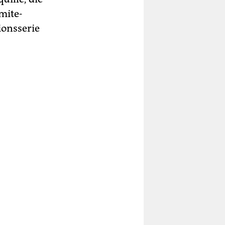
mite-
ionsserie