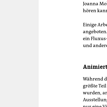
Joanna Mol
hören kan
Einige Arb
angeboten.
ein Fluxus
und andere
Animiert
Während di
größte Teil
wurden, a
Ausstellun
nur eine V