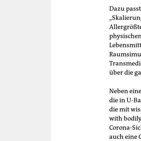
Dazu passt
„Skalierun
Allergrößt
physischen
Lebensmitt
Raumsimula
Transmedia
über die ga
Neben eine
die in U-B
die mit wis
with bodily
Corona-Sic
auch eine 