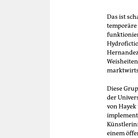
Das ist sc
temporäre 
funktionier
Hydroficti
Hernandez 
Weisheiten
marktwirts
Diese Grup
der Univer
von Hayek 
implementie
Künstlerin
einem öffe