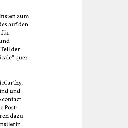
einsten zum
des auf den
 für
 und
Teil der
Scale“ quer
McCarthy,
sind und
e contact
he Post-
ören dazu
nstlerin