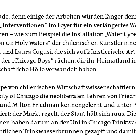
hade, denn einige der Arbeiten würden länger den
„Interventionen“ im Foyer für ein verlängertes
en – wie zum Beispiel die Installation „Water Cyb
on 01: Holy Waters“ der chilenischen Künstlerinn
und Laura Cugusi, die sich auf künstlerische Art 
 der „Chicago Boys“ rächen, die ihr Heimatland i
chaftliche Hölle verwandelt haben.
pe von chilenischen Wirtschaftswissenschaftlern
sity of Chicago die neoliberalen Lehren von Fried
und Milton Friedman kennengelernt und unter 
rt: der Markt regelt, der Staat hält sich raus. Di
nen haben darum an der Uni in Chicago Trinkwa
ntlichen Trinkwasserbrunnen gezapft und damit