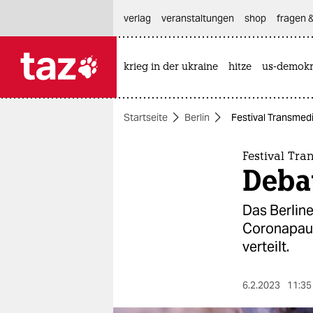
hautnavigation anspringen
hauptinhalt anspringen
footer anspringen
verlag
veranstaltungen
shop
fragen &
krieg in der ukraine
hitze
us-demokr

taz zahl ich
taz zahl ich
Startseite
Berlin
Festival Transmed
themen
politik
Festival Tra
Deba
öko
Das Berline
gesellschaft
Coronapause
verteilt.
kultur
sport
6.2.2023
11:35