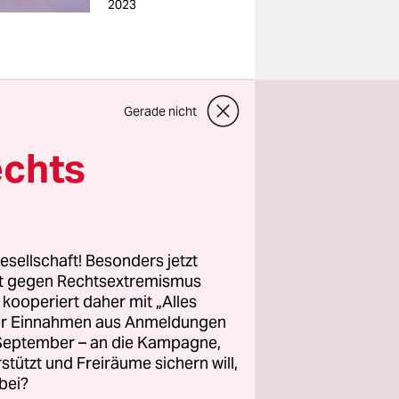
2023
Gerade nicht
– und wie!
vorwiegend
echts
d
eatenweg
ihr Vor-
esellschaft! Besonders jetzt
der
rt gegen Rechtsextremismus
z kooperiert daher mit „Alles
ller Einnahmen aus Anmeldungen
. September – an die Kampagne,
mie halten
rstützt und Freiräume sichern will,
bar wieder
bei?