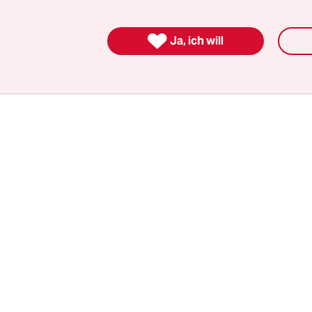
gertes Bedürfnis nach körperlicher Nähe und info
d Gesprächen im überfüllten Foyer statt Zoom-M

Ja, ich will