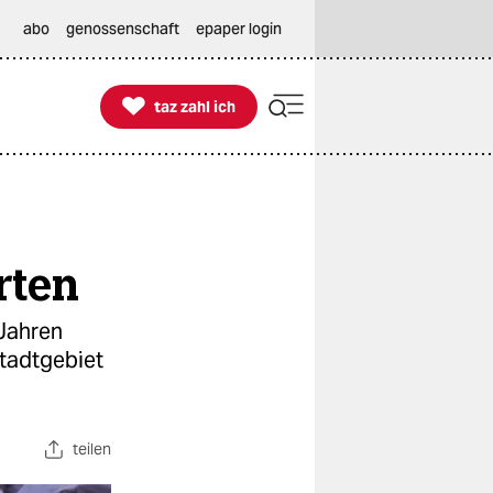
abo
genossenschaft
epaper login

taz zahl ich
taz zahl ich
rten
 Jahren
Stadtgebiet
teilen