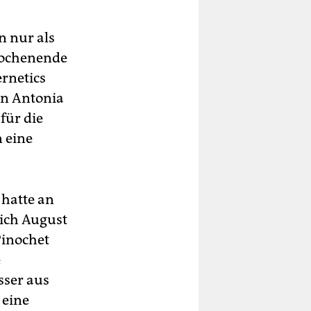
n nur als
 Wochenende
ernetics
en Antonia
für die
n eine
 hatte an
rich August
Pinochet
e
sser aus
 eine