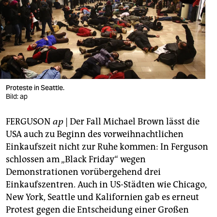
berlin
nord
wahrheit
verlag
verlag
Proteste in Seattle.
Bild: ap
veranstaltungen
FERGUSON
ap
| Der Fall Michael Brown lässt die
shop
USA auch zu Beginn des vorweihnachtlichen
fragen & hilfe
Einkaufszeit nicht zur Ruhe kommen: In Ferguson
schlossen am „Black Friday“ wegen
unterstützen
Demonstrationen vorübergehend drei
abo
Einkaufszentren. Auch in US-Städten wie Chicago,
New York, Seattle und Kalifornien gab es erneut
genossenschaft
Protest gegen die Entscheidung einer Großen