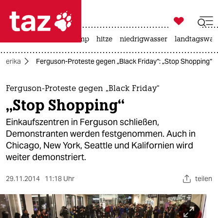

taz zahl ich
katzen
usa unter trump
hitze
niedrigwasser
landtagswahl

taz zahl ich
merika
Ferguson-Proteste gegen „Black Friday“: „Stop Shopping“
taz zahl ich
themen
Ferguson-Proteste gegen „Black Friday“
„Stop Shopping“
politik
Einkaufszentren in Ferguson schließen,
öko
Demonstranten werden festgenommen. Auch in
Chicago, New York, Seattle und Kalifornien wird
gesellschaft
weiter demonstriert.
kultur
29.11.2014
11:18 Uhr
teilen
sport