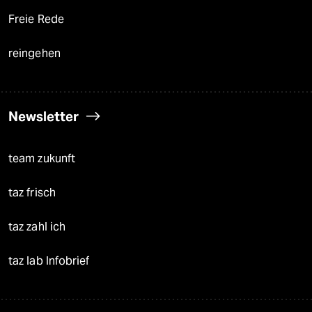
Freie Rede
reingehen
Newsletter
team zukunft
taz frisch
taz zahl ich
taz lab Infobrief