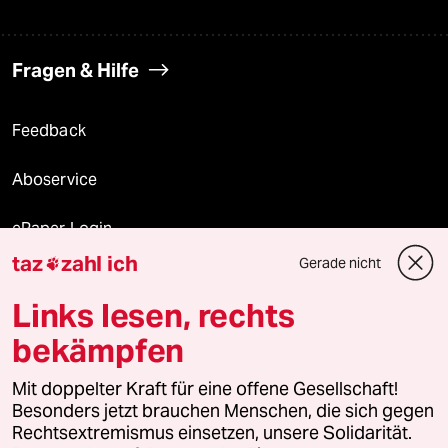
Fragen & Hilfe
Feedback
Aboservice
ePaper Login
taz
zahl ich
Gerade nicht

Downloads für Abonnierende
Links lesen, rechts
bekämpfen
© 2026 taz Verlags und Vertriebs GmbH
Alle Rechte vorbehalten. Bei rechtlichen Fragen oder für Genehmigungen
Mit doppelter Kraft für eine offene Gesellschaft!
wenden Sie sich bitte an
lizenzen@taz.de
Besonders jetzt brauchen Menschen, die sich gegen
Rechtsextremismus einsetzen, unsere Solidarität.