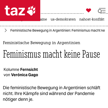

taz zahl ich
hitze
krieg in der ukraine
us-demokraten
nahost-konflikt

taz zahl ich
us
Feministische Bewegung in Argentinien: Feminismus macht kei
taz zahl ich
themen
Feministische Bewegung in Argentinien
Feminismus macht keine Pause
politik
öko
Kolumne
Fernsicht
von
Verónica Gago
gesellschaft
kultur
Die feministische Bewegung in Argentinien schläft
nicht. Ihre Kämpfe sind während der Pandemie
sport
nötiger denn je.