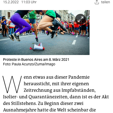
berlin
15.2.2022
11:03 Uhr
teilen
nord
wahrheit
verlag
verlag
veranstaltungen
Proteste in Buenos Aires am 8. März 2021
shop
Foto: Paula Acunzo/Zuma/imago
W
fragen & hilfe
enn etwas aus dieser Pandemie
heraussticht, mit ihrer eigenen
unterstützen
Zeitrechnung aus Impfabständen,
abo
Isolier- und Quarantänezeiten, dann ist es der Akt
des Stillstehens. Zu Beginn dieser zwei
genossenschaft
Ausnahmejahre hatte die Welt scheinbar die