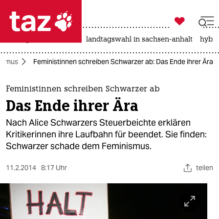

taz zahl ich
niedrigwasser
rente
landtagswahl in sachsen-anhalt
hybri

taz zahl ich
ismus
Feministinnen schreiben Schwarzer ab: Das Ende ihrer Ära
taz zahl ich
themen
Feministinnen schreiben Schwarzer ab
Das Ende ihrer Ära
politik
Nach Alice Schwarzers Steuerbeichte erklären
öko
Kritikerinnen ihre Laufbahn für beendet. Sie finden:
Schwarzer schade dem Feminismus.
gesellschaft
11.2.2014
8:17 Uhr
teilen
kultur
sport