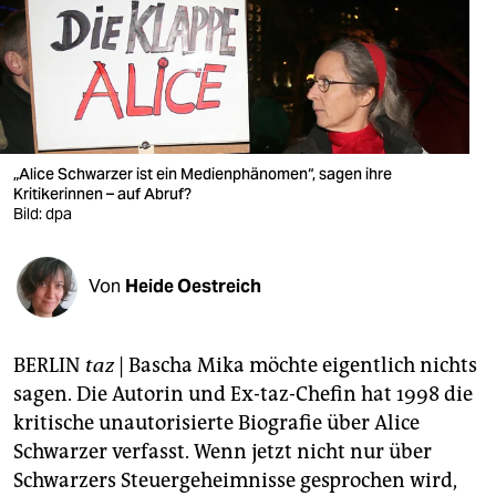
berlin
nord
wahrheit
verlag
„Alice Schwarzer ist ein Medienphänomen“, sagen ihre
Kritikerinnen – auf Abruf?
verlag
Bild: dpa
veranstaltungen
shop
Von
Heide Oestreich
fragen & hilfe
BERLIN
taz
| Bascha Mika möchte eigentlich nichts
unterstützen
sagen. Die Autorin und Ex-taz-Chefin hat 1998 die
abo
kritische unautorisierte Biografie über Alice
Schwarzer verfasst. Wenn jetzt nicht nur über
genossenschaft
Schwarzers Steuergeheimnisse gesprochen wird,