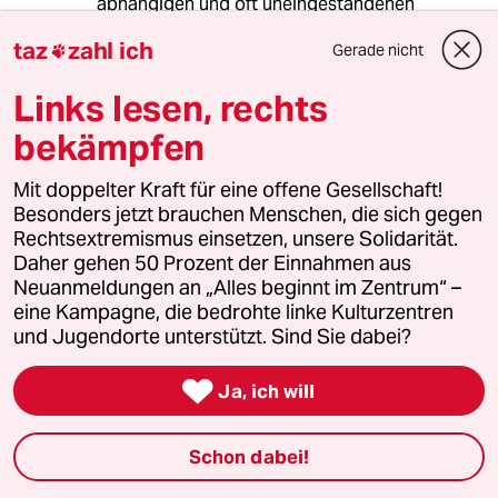
abhängigen und oft uneingestandenen
'Renten'-Ehe.
taz
zahl ich
Gerade nicht

*) Laut U. v. d. Leyen, bedarf es 35 Jahre in
Links lesen, rechts
Vollzeitarbeit und eines durchschnittlichen
Brutto-Stundenlohns von 15 Euro, um nach 35.
bekämpfen
Jahren - in der gesetzlichen
Rentenversicherung - eine eigenständige
Mit doppelter Kraft für eine offene Gesellschaft!
Armutsrente in Höhe von mtl. ca. 700 Euro
Besonders jetzt brauchen Menschen, die sich gegen
(netto) zu erhalten. Die große Mehrzahl der
Rechtsextremismus einsetzen, unsere Solidarität.
werktätigen Frauen (ohne Beamtenstatus)
Daher gehen 50 Prozent der Einnahmen aus
bekommt keine eigenständige (bzw.
Neuanmeldungen an „Alles beginnt im Zentrum“ –
unabhängige) Altersrente - oberhalb der
eine Kampagne, die bedrohte linke Kulturzentren
Sozialhilfe bzw. der ungenügenden
und Jugendorte unterstützt. Sind Sie dabei?
gesetzlichen "Grundsicherung im Alter".

Ja, ich will
Irrlicht
I
Schon dabei!
11.02.2014
,
11:30 Uhr
Für mich (feministisch) ist Frau Schwarzer seit