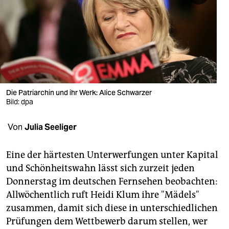
berlin
nord
wahrheit
verlag
verlag
Die Patriarchin und ihr Werk: Alice Schwarzer
Bild: dpa
veranstaltungen
Von
Julia Seeliger
shop
fragen & hilfe
Eine der härtesten Unterwerfungen unter Kapital
und Schönheitswahn lässt sich zurzeit jeden
unterstützen
Donnerstag im deutschen Fernsehen beobachten:
abo
Allwöchentlich ruft Heidi Klum ihre "Mädels"
zusammen, damit sich diese in unterschiedlichen
genossenschaft
Prüfungen dem Wettbewerb darum stellen, wer