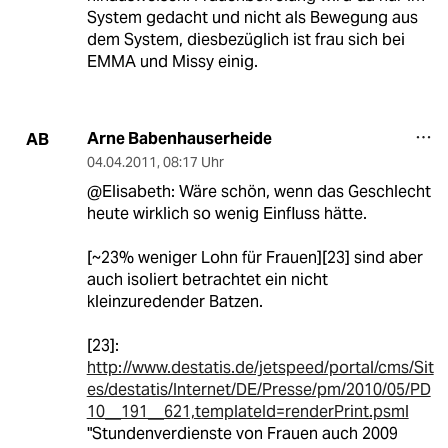
System gedacht und nicht als Bewegung aus
dem System, diesbezüglich ist frau sich bei
EMMA und Missy einig.
Arne Babenhauserheide
AB
04.04.2011
,
08:17 Uhr
@Elisabeth: Wäre schön, wenn das Geschlecht
heute wirklich so wenig Einfluss hätte.
[~23% weniger Lohn für Frauen][23] sind aber
auch isoliert betrachtet ein nicht
kleinzuredender Batzen.
[23]:
http://www.destatis.de/jetspeed/portal/cms/Sit
es/destatis/Internet/DE/Presse/pm/2010/05/PD
10__191__621,templateId=renderPrint.psml
"Stundenverdienste von Frauen auch 2009