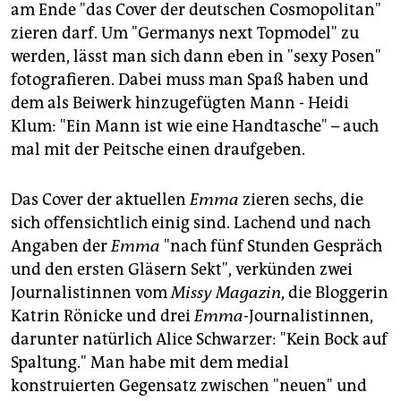
epaper login
am Ende "das Cover der deutschen Cosmopolitan"
zieren darf. Um "Germanys next Topmodel" zu
werden, lässt man sich dann eben in "sexy Posen"
fotografieren. Dabei muss man Spaß haben und
dem als Beiwerk hinzugefügten Mann - Heidi
Klum: "Ein Mann ist wie eine Handtasche" – auch
mal mit der Peitsche einen draufgeben.
Das Cover der aktuellen
Emma
zieren sechs, die
sich offensichtlich einig sind. Lachend und nach
Angaben der
Emma
"nach fünf Stunden Gespräch
und den ersten Gläsern Sekt", verkünden zwei
Journalistinnen vom
Missy Magazin
, die Bloggerin
Katrin Rönicke und drei
Emma
-Journalistinnen,
darunter natürlich Alice Schwarzer: "Kein Bock auf
Spaltung." Man habe mit dem medial
konstruierten Gegensatz zwischen "neuen" und