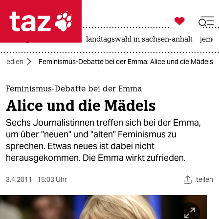

taz zahl ich
niedrigwasser
rente
landtagswahl in sachsen-anhalt
jeme

taz zahl ich
Medien
Feminismus-Debatte bei der Emma: Alice und die Mädels
taz zahl ich
themen
Feminismus-Debatte bei der Emma
Alice und die Mädels
politik
Sechs Journalistinnen treffen sich bei der Emma,
öko
um über "neuen" und "alten" Feminismus zu
sprechen. Etwas neues ist dabei nicht
gesellschaft
herausgekommen. Die Emma wirkt zufrieden.
kultur
3.4.2011
15:03 Uhr
teilen
sport