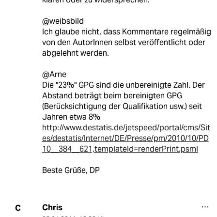
@weibsbild
Ich glaube nicht, dass Kommentare regelmäßig
von den AutorInnen selbst veröffentlicht oder
abgelehnt werden.
@Arne
Die "23%" GPG sind die unbereinigte Zahl. Der
Abstand beträgt beim bereinigten GPG
(Berücksichtigung der Qualifikation usw.) seit
Jahren etwa 8%
http://www.destatis.de/jetspeed/portal/cms/Sit
es/destatis/Internet/DE/Presse/pm/2010/10/PD
10__384__621,templateId=renderPrint.psml
Beste Grüße, DP
Chris
C