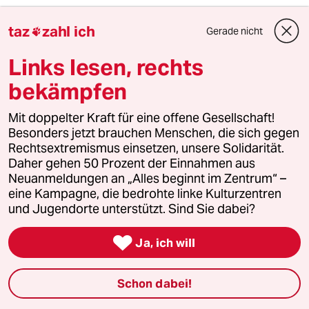
Bab
B
taz
zahl ich
03.04.2011
,
19:31 Uhr
Gerade nicht

@Julia und die Feministinnen: Missy-
Links lesen, rechts
"Journalistinnen" muss es heißen. Mit
Anführungszeichen bitte.
bekämpfen
Mit doppelter Kraft für eine offene Gesellschaft!
Besonders jetzt brauchen Menschen, die sich gegen
Springer stinkt
SS
Rechtsextremismus einsetzen, unsere Solidarität.
03.04.2011
,
17:47 Uhr
Daher gehen 50 Prozent der Einnahmen aus
Neenee, Frau Schwarzer. Dir glaub ich erst
Neuanmeldungen an „Alles beginnt im Zentrum“ –
wieder, wenn Du erfolgreich entspringerfiziert
eine Kampagne, die bedrohte linke Kulturzentren
wurdest. Schmiere färbt ab. Erst recht die von
und Jugendorte unterstützt. Sind Sie dabei?
der Bild-"Zeitung".

Ja, ich will
Julia und die Feministinnen
JU
Schon dabei!
03.04.2011
,
16:50 Uhr
wie ärgerlich für die kleine Julia, dass die