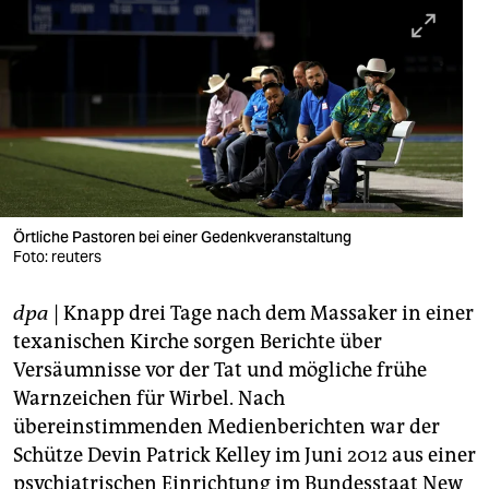
berlin
nord
wahrheit
verlag
verlag
veranstaltungen
Örtliche Pastoren bei einer Gedenkveranstaltung
Foto: reuters
shop
dpa
| Knapp drei Tage nach dem Massaker in einer
fragen & hilfe
texanischen Kirche sorgen Berichte über
unterstützen
Versäumnisse vor der Tat und mögliche frühe
Warnzeichen für Wirbel. Nach
abo
übereinstimmenden Medienberichten war der
genossenschaft
Schütze Devin Patrick Kelley im Juni 2012 aus einer
psychiatrischen Einrichtung im Bundesstaat New