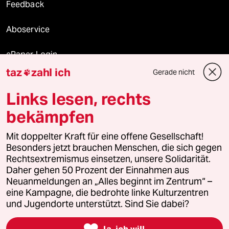
Feedback
Aboservice
ePaper Login
taz
zahl ich
Gerade nicht

Downloads für Abonnierende
Links lesen, rechts
bekämpfen
© 2026 taz Verlags und Vertriebs GmbH
Alle Rechte vorbehalten. Bei rechtlichen Fragen oder für Genehmigungen
Mit doppelter Kraft für eine offene Gesellschaft!
wenden Sie sich bitte an
lizenzen@taz.de
Besonders jetzt brauchen Menschen, die sich gegen
Rechtsextremismus einsetzen, unsere Solidarität.
Daher gehen 50 Prozent der Einnahmen aus
Feedback
Redaktionsstatut
Kommune-Richtlinien
KI-
Neuanmeldungen an „Alles beginnt im Zentrum“ –
eine Kampagne, die bedrohte linke Kulturzentren
Leitlinie
Informant
Datenschutz
Impressum
AGB
und Jugendorte unterstützt. Sind Sie dabei?
Seitenwende
Einwilligungen widerrufen (Ads)

Ja, ich will