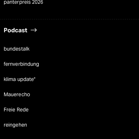
panterpreis 2026
Podcast
bundestalk
fernverbindung
klima update°
Mauerecho
Freie Rede
reingehen