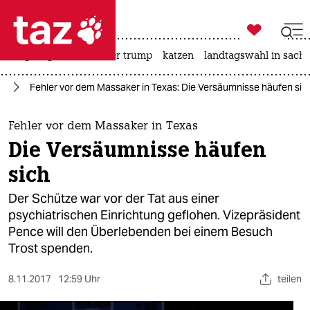

taz zahl ich
bergsteigen
usa unter trump
katzen
landtagswahl in sachs

taz zahl ich
ka
Fehler vor dem Massaker in Texas: Die Versäumnisse häufen sic
taz zahl ich
themen
Fehler vor dem Massaker in Texas
Die Versäumnisse häufen
politik
sich
öko
Der Schütze war vor der Tat aus einer
psychiatrischen Einrichtung geflohen. Vizepräsident
gesellschaft
Pence will den Überlebenden bei einem Besuch
Trost spenden.
kultur
sport
8.11.2017
12:59 Uhr
teilen