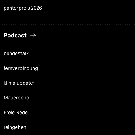
panterpreis 2026
Podcast
bundestalk
fernverbindung
klima update°
Mauerecho
Freie Rede
reingehen