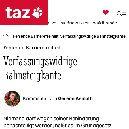

taz zahl ich
krieg in der ukraine
hitze
niedrigwasser
waldbrände

taz zahl ich
hr
Fehlende Barrierefreiheit: Verfassungswidrige Bahnsteigkante
taz zahl ich
Fehlende Barrierefreiheit
themen
Verfassungswidrige
politik
Bahnsteigkante
öko
gesellschaft
Kommentar von
Gereon Asmuth
kultur
sport
Niemand darf wegen seiner Behinderung
benachteiligt werden, heißt es im Grundgesetz.