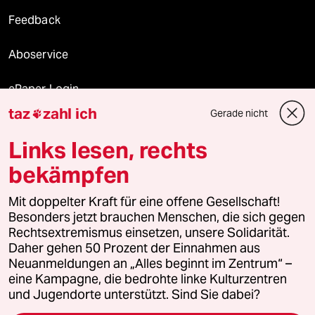
Feedback
Aboservice
ePaper Login
taz
zahl ich
Gerade nicht

Downloads für Abonnierende
Links lesen, rechts
bekämpfen
© 2026 taz Verlags und Vertriebs GmbH
Alle Rechte vorbehalten. Bei rechtlichen Fragen oder für Genehmigungen
Mit doppelter Kraft für eine offene Gesellschaft!
wenden Sie sich bitte an
lizenzen@taz.de
Besonders jetzt brauchen Menschen, die sich gegen
Rechtsextremismus einsetzen, unsere Solidarität.
Daher gehen 50 Prozent der Einnahmen aus
Feedback
Redaktionsstatut
Kommune-Richtlinien
KI-
Neuanmeldungen an „Alles beginnt im Zentrum“ –
eine Kampagne, die bedrohte linke Kulturzentren
Leitlinie
Informant
Datenschutz
Impressum
AGB
und Jugendorte unterstützt. Sind Sie dabei?