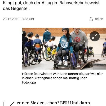
berlin
Klingt gut, doch der Alltag im Bahnverkehr beweist
das Gegenteil.
nord
23.12.2019
8:33 Uhr
teilen
wahrheit
verlag
verlag
veranstaltungen
shop
fragen & hilfe
Hürden überwinden: Wer Bahn fahren will, darf wie hier
unterstützen
in einer Skatinghalle schon mal kräftig üben
Foto: dpa
abo
genossenschaft
ennen Sie den schon? BER! Und dann