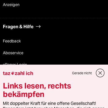
Anzeigen
Fragen & Hilfe
Feedback
Aboservice
ePaper Login
taz
zahl ich
Gerade nicht

Downloads für Abonnierende
Links lesen, rechts
bekämpfen
© 2026 taz Verlags und Vertriebs GmbH
Alle Rechte vorbehalten. Bei rechtlichen Fragen oder für Genehmigungen
Mit doppelter Kraft für eine offene Gesellschaft!
wenden Sie sich bitte an
lizenzen@taz.de