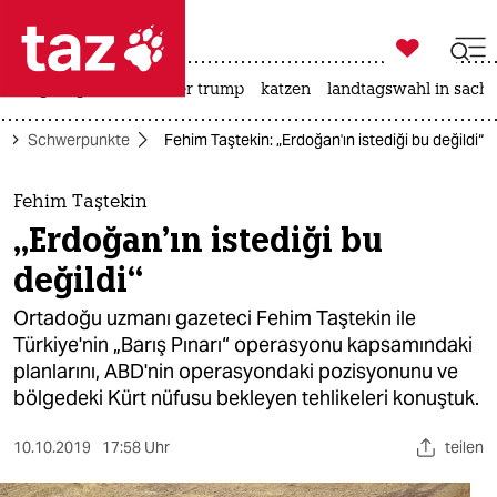

taz zahl ich
bergsteigen
usa unter trump
katzen
landtagswahl in sachs

taz zahl ich
e
Schwerpunkte
Fehim Taştekin: „Erdoğan'ın istediği bu değildi“
taz zahl ich
themen
Fehim Taştekin
„Erdoğan'ın istediği bu
politik
değildi“
öko
Ortadoğu uzmanı gazeteci Fehim Taştekin ile
Türkiye'nin „Barış Pınarı“ operasyonu kapsamındaki
gesellschaft
planlarını, ABD'nin operasyondaki pozisyonunu ve
bölgedeki Kürt nüfusu bekleyen tehlikeleri konuştuk.
kultur
sport
10.10.2019
17:58 Uhr
teilen