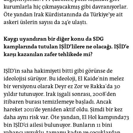
kurumlarla hiç çıkmayacakmış gibi davranıyorlar.
Öte yandan Irak Kürdistanında da Türkiye’ye ait
askeri üslerin sayısı da 24’e ulaştı.
Kaygı uyandıran bir diğer konu da SDG
kamplarında tutulan IŞİD’lilere ne olacağı. IŞİD’e
karşı kazanılan zafer tehlikede mi?
IŞİD’in saha hakimiyeti bitti gibi görünse de
ideolojisi sürüyor. Bu ideoloji, El Kaide'nin melez
bir versiyonu olarak Deyr ez Zor ve Rakka'da 30
yıldır tutunuyor. Irak işgali sonrası, 2008'den
itibaren burası temizlemeye başladı. Ancak
hareket 2011’de yeniden aktif oldu. Şimdi bir kez
daha aynı risk var. Öte yandan, El Hol kampında73
bin IŞİD’ci ailesi bulunuyor. Bunların 11 bini
yabancı uyruklu, tamamı kadın ve çocuklardan