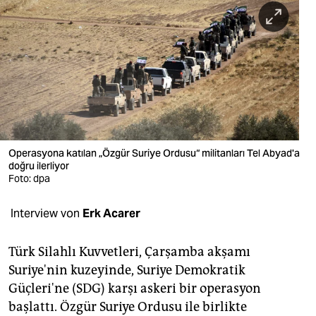
berlin
nord
wahrheit
verlag
verlag
veranstaltungen
Operasyona katılan „Özgür Suriye Ordusu“ militanları Tel Abyad'a
doğru ilerliyor
shop
Foto: dpa
fragen & hilfe
Interview von
Erk Acarer
unterstützen
Türk Silahlı Kuvvetleri, Çarşamba akşamı
abo
Suriye'nin kuzeyinde, Suriye Demokratik
Güçleri'ne (SDG) karşı askeri bir operasyon
genossenschaft
başlattı. Özgür Suriye Ordusu ile birlikte