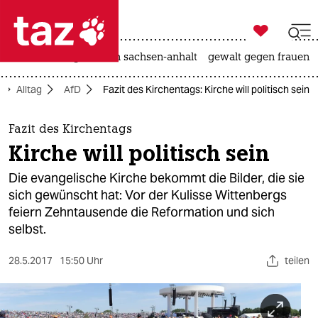

taz zahl ich
hitze
landtagswahl in sachsen-anhalt
gewalt gegen frauen

taz zahl ich
Alltag
AfD
Fazit des Kirchentags: Kirche will politisch sein
taz zahl ich
themen
Fazit des Kirchentags
Kirche will politisch sein
politik
Die evangelische Kirche bekommt die Bilder, die sie
öko
sich gewünscht hat: Vor der Kulisse Wittenbergs
feiern Zehntausende die Reformation und sich
gesellschaft
selbst.
kultur
28.5.2017
15:50 Uhr
teilen
sport