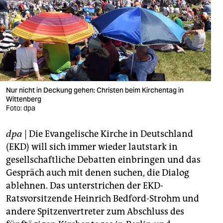
berlin
nord
wahrheit
verlag
verlag
Nur nicht in Deckung gehen: Christen beim Kirchentag in
Wittenberg
veranstaltungen
Foto: dpa
shop
dpa
| Die Evangelische Kirche in Deutschland
fragen & hilfe
(EKD) will sich immer wieder lautstark in
gesellschaftliche Debatten einbringen und das
unterstützen
Gespräch auch mit denen suchen, die Dialog
ablehnen. Das unterstrichen der EKD-
abo
Ratsvorsitzende Heinrich Bedford-Strohm und
genossenschaft
andere Spitzenvertreter zum Abschluss des