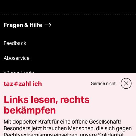
Fragen & Hilfe
Feedback
Aboservice
ePaper Login
taz
zahl ich
Gerade nicht

Downloads für Abonnierende
Links lesen, rechts
bekämpfen
© 2026 taz Verlags und Vertriebs GmbH
Mit doppelter Kraft für eine offene Gesellschaft!
Alle Rechte vorbehalten. Bei rechtlichen Fragen oder für Genehmigungen
wenden Sie sich bitte an
lizenzen@taz.de
Besonders jetzt brauchen Menschen, die sich gegen
Rechtsextremismus einsetzen, unsere Solidarität.