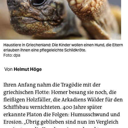
berlin
nord
wahrheit
verlag
Haustiere in Griechenland: Die Kinder wollen einen Hund, die Eltern
verlag
erlauben ihnen eine pflegeleichte Schildkröte.
Foto: dpa
veranstaltungen
Von
Helmut Höge
shop
fragen & hilfe
Ihren Anfang nahm die Tragödie mit der
griechischen Flotte: Homer besang sie noch, die
unterstützen
fleißigen Holzfäller, die Arkadiens Wälder für den
abo
Schiffsbau vernichteten. 400 Jahre später
erkannte Platon die Folgen: Humusschwund und
genossenschaft
Erosion. „Übrig geblieben sind nun im Vergleich