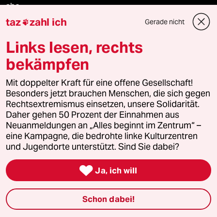
abo
taz
zahl ich
Gerade nicht

genossenschaft
Links lesen, rechts
taz zahl ich
bekämpfen
recherchefonds ausland
Mit doppelter Kraft für eine offene Gesellschaft!
Besonders jetzt brauchen Menschen, die sich gegen
panterstiftung
Rechtsextremismus einsetzen, unsere Solidarität.
Daher gehen 50 Prozent der Einnahmen aus
Neuanmeldungen an „Alles beginnt im Zentrum“ –
panterpreis 2026
eine Kampagne, die bedrohte linke Kulturzentren
und Jugendorte unterstützt. Sind Sie dabei?

Podcast
Ja, ich will
bundestalk
Schon dabei!