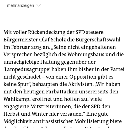
mehr anzeigen
Trotz Rund-um-die-Uhr-Bewachung
durch die
Polizei stürmten Vermummte im Mai auf das Haus von
Bürgermeister Olaf Scholz zu und warfen Farbbeutel.
Mit voller Rückendeckung der SPD steuere
Bürgermeister Olaf Scholz die Bürgerschaftswahl
im Februar 2015 an. „Seine nicht eingehaltenen
Versprechen bezüglich des Wohnungsbaus und die
unnachgiebige Haltung gegenüber der
’Lampedusagruppe‘ haben ihm bisher in der Partei
nicht geschadet – von einer Opposition gibt es
keine Spur“, behaupten die Aktivisten. „Wir haben
mit den heutigen Farbattacken unsererseits den
Wahlkampf eröffnet und hoffen auf viele
engagierte MitstreiterInnen, die der SPD den
Herbst und Winter hier versauen.“ Eine gute
Möglichkeit antirassistischer Mobilisierung biete