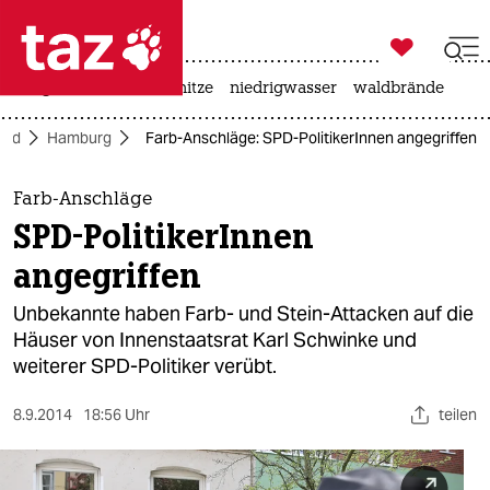

taz zahl ich
krieg in der ukraine
hitze
niedrigwasser
waldbrände

taz zahl ich
ord
Hamburg
Farb-Anschläge: SPD-PolitikerInnen angegriffen
taz zahl ich
themen
Farb-Anschläge
SPD-PolitikerInnen
politik
angegriffen
öko
Unbekannte haben Farb- und Stein-Attacken auf die
Häuser von Innenstaatsrat Karl Schwinke und
gesellschaft
weiterer SPD-Politiker verübt.
kultur
8.9.2014
18:56 Uhr
teilen
sport