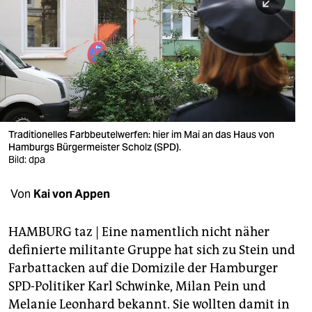
berlin
nord
wahrheit
verlag
verlag
Traditionelles Farbbeutelwerfen: hier im Mai an das Haus von
Hamburgs Bürgermeister Scholz (SPD).
veranstaltungen
Bild: dpa
shop
Von
Kai von Appen
fragen & hilfe
unterstützen
HAMBURG taz | Eine namentlich nicht näher
definierte militante Gruppe hat sich zu Stein und
abo
Farbattacken auf die Domizile der Hamburger
SPD-Politiker Karl Schwinke, Milan Pein und
genossenschaft
Melanie Leonhard bekannt. Sie wollten damit in