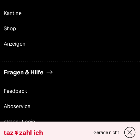
Kantine
Shop
Anzeigen
Fragen & Hilfe
Feedback
Aboservice
ePaper Login
taz
zahl ich
Gerade nicht

Downloads für Abonnierende