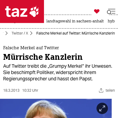

taz zahl ich
niedrigwasser
rente
landtagswahl in sachsen-anhalt
hybri

taz zahl ich
ur
Twitter / X
Falsche Merkel auf Twitter: Mürrische Kanzlerin
taz zahl ich
themen
Falsche Merkel auf Twitter
Mürrische Kanzlerin
politik
Auf Twitter treibt die „Grumpy Merkel“ ihr Unwesen.
öko
Sie beschimpft Politiker, widerspricht ihrem
Regierungssprecher und hasst den Papst.
gesellschaft
18.3.2013
10:32 Uhr
teilen
kultur
sport