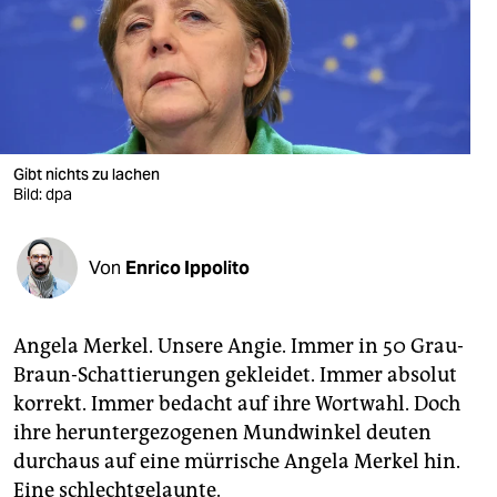
berlin
nord
wahrheit
verlag
Gibt nichts zu lachen
verlag
Bild: dpa
veranstaltungen
Von
Enrico Ippolito
shop
fragen & hilfe
Angela Merkel. Unsere Angie. Immer in 50 Grau-
unterstützen
Braun-Schattierungen gekleidet. Immer absolut
korrekt. Immer bedacht auf ihre Wortwahl. Doch
abo
ihre heruntergezogenen Mundwinkel deuten
genossenschaft
durchaus auf eine mürrische Angela Merkel hin.
Eine schlechtgelaunte.